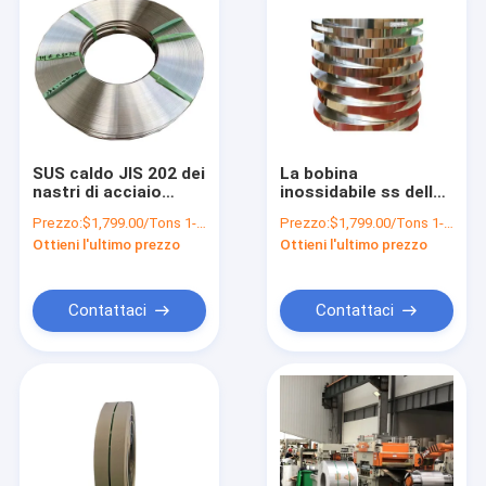
SUS caldo JIS 202 dei
La bobina
nastri di acciaio
inossidabile ss della
laminati a freddo AISI
striscia 304 riveste
Prezzo:
$1,799.00/Tons 1-9 Tons
Prezzo:
$1,799.00/Tons 1-9 Tons
301 430 420 bobina
la bobina 310 301 201
Ottieni l'ultimo prezzo
Ottieni l'ultimo prezzo
inossidabile di 410S
430 420 410S 409L
409L 316 304
316 304
Contattaci
Contattaci
Casa
Prodotti
Circa noi