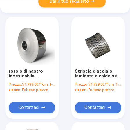
Dai il tuo requisito
rotolo di nastro
Striscia d'acciaio
inossidabile
laminata a caldo ss
decorativo 1mm 201
che salda il nastro
Prezzo:
$1,799.00/Tons 1-9 Tons
Prezzo:
$1,799.00/Tons 1-9 Tons
di 2mm fornitore
Inox della bobina 201
Ottieni l'ultimo prezzo
Ottieni l'ultimo prezzo
della striscia di 304
304 304L 316L
ss
Contattaci
Contattaci