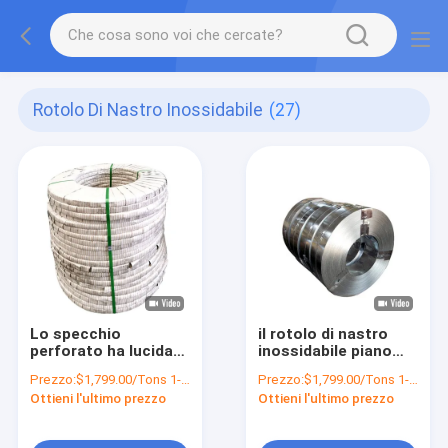
Rotolo Di Nastro Inossidabile
(27)
Lo specchio
il rotolo di nastro
perforato ha lucidato
inossidabile piano
il rotolo di nastro
904l 430 410 ha
Prezzo:
$1,799.00/Tons 1-9 Tons
Prezzo:
$1,799.00/Tons 1-9 Tons
inossidabile 20mm
lucidato
Ottieni l'ultimo prezzo
Ottieni l'ultimo prezzo
50mm 310 301 201
430 420 410S 409L