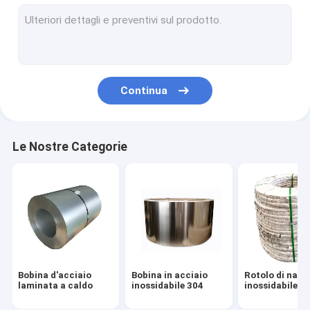
Strato dell'acciaio legato
Striscia spazzolata di acciaio inossidabile
Strisce lucidate di acciaio inossidabile
Continua
Bobina dello strato di acciaio inossidabile
Tubi senza cuciture del metallo
Le Nostre Categorie
Metropolitana temprata luminosa
Gli ss hanno saldato il tubo
striscia di acciaio inossidabile
strato di acciaio inossidabile
Bobina d'acciaio
Bobina in acciaio
Rotolo di nast
Piatti di metallo di acciaio inossidabile
laminata a caldo
inossidabile 304
inossidabile