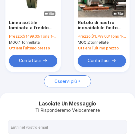
Giro della fabbrica
Controllo di qualità
Linea sottile
Rotolo di nastro
laminata a freddo
inossidabile finito
Contattici
della bobina AISI JIS
SA240 S31254 0,2 -
Prezzo:
$1499.00/Tons 1-9 Tons
Prezzo:
$1,799.00/Tons 1-9 Tons
201j1 201j3 della
40mm
MOQ:
1 tonnellata
MOQ:
2 tonnellate
striscia dell'acciaio
Notizie
inossidabile di CRC
Ottieni l'ultimo prezzo
Ottieni l'ultimo prezzo
rivestimento
lucidato
Casi
Contattaci
Contattaci
Osservi più
Bobina d'acciaio laminata a caldo
Bobina in acciaio inossidabile 304
Lasciate Un Messaggio
Ti Risponderemo Velocemente
Rotolo di nastro inossidabile
Bobina dell'acciaio legato