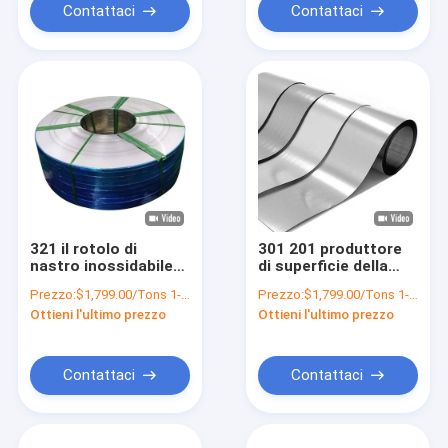
Contattaci
Contattaci
321 il rotolo di
301 201 produttore
nastro inossidabile
di superficie della
dell'alto rendimento
striscia ASTM JIS 2B
Prezzo:
$1,799.00/Tons 1-9 Tons
Prezzo:
$1,799.00/Tons 1-9 Tons
316l 304 301 ha
della striscia di
Ottieni l'ultimo prezzo
Ottieni l'ultimo prezzo
spazzolato 2B le
acciaio inossidabile
SEDERE No.4
di SEDERE a 1 pollici
ss del rotolo
Contattaci
Contattaci