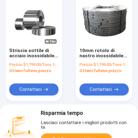
Striscia sottile di
10mm rotolo di
acciaio inossidabile
nastro inossidabile
per la mobilia 1mm
316L laminato a
Prezzo:
$1,799.00/Tons 1-9 Tons
Prezzo:
$1,799.00/Tons 1-9 Tons
2mm delle porte delle
caldo 2205 di 3mm x
Ottieni l'ultimo prezzo
Ottieni l'ultimo prezzo
primavere 201 304
di 20mm costruzione
304L 316 410 430
2507 2520
Contattaci
Contattaci
Risparmia tempo
Lasciaci contattare i migliori prodotti con
te.