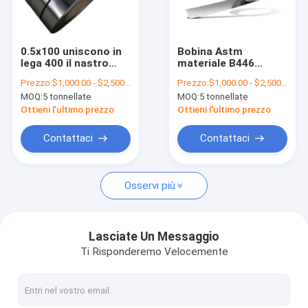
Giro della fabbrica
Controllo di qualità
0.5x100 uniscono in
Bobina Astm
lega 400 il nastro
materiale B446
Contattici
della stagnola della
N06600 6061
Prezzo:
$1,000.00 - $2,500.00/Tons
Prezzo:
$1,000.00 - $2,500.00/Tons
striscia del nichel del
dell'acciaio legato di
MOQ:
5 tonnellate
MOQ:
5 tonnellate
rame di morbidezza
Monel 400 6063 3104
Notizie
del metallo del nichel
3003
Ottieni l'ultimo prezzo
Ottieni l'ultimo prezzo
di Monel 400
Casi
Contattaci
Contattaci
Osservi più
Bobina d'acciaio laminata a caldo
Bobina in acciaio inossidabile 304
Lasciate Un Messaggio
Ti Risponderemo Velocemente
Rotolo di nastro inossidabile
Bobina dell'acciaio legato