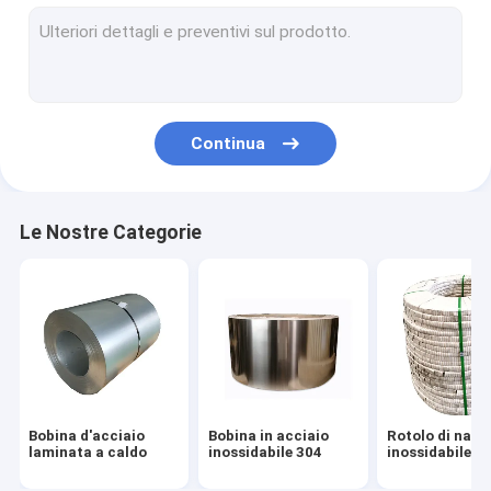
Strato dell'acciaio legato
Striscia spazzolata di acciaio inossidabile
Strisce lucidate di acciaio inossidabile
Continua
Bobina dello strato di acciaio inossidabile
Tubi senza cuciture del metallo
Le Nostre Categorie
Metropolitana temprata luminosa
Gli ss hanno saldato il tubo
striscia di acciaio inossidabile
strato di acciaio inossidabile
Bobina d'acciaio
Bobina in acciaio
Rotolo di nast
Piatti di metallo di acciaio inossidabile
laminata a caldo
inossidabile 304
inossidabile