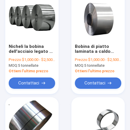
Nicheli la bobina
Bobina di piatto
dell'acciaio legato di
laminata a caldo
Monel R405
dello strato di
Prezzo:
$1,000.00 - $2,500.00/Tons
Prezzo:
$1,000.00 - $2,500.00/Tons
resistente alla
acciaio inossidabile
MOQ:
5 tonnellate
MOQ:
5 tonnellate
corrosione
201 del nichel 200 di
Monel 400 della
Ottieni l'ultimo prezzo
Ottieni l'ultimo prezzo
bobina della lega di
nichel
Contattaci
Contattaci
Casa
Prodotti
Circa noi