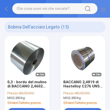
Bobina Dell'acciaio Legato
(15)
0,3 - bordo del mulino
BACCANO 2,4819 di
di BACCANO 2,4602
Hastelloy C276 UNS
della stagnola della
N10276 della
Prezzo:
40USD/KG
Prezzo:
40USD/KG
striscia della bobina
stagnola della
MOQ:
300 kg
MOQ:
300 kg
dell'acciaio legato di
striscia della bobina
20mm Hastelloy C-22
dell'acciaio legato di
Ottieni l'ultimo prezzo
Ottieni l'ultimo prezzo
UNS N06022
ASTM B575