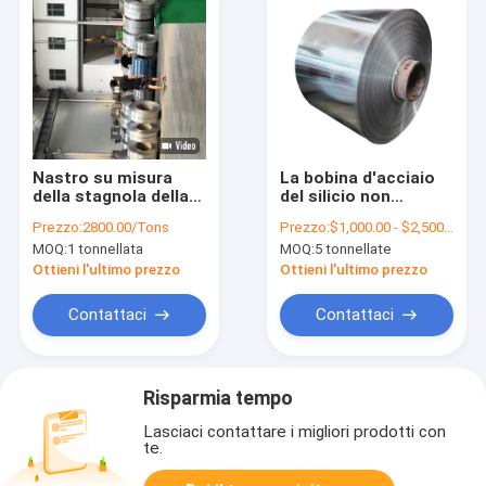
Nastro su misura
La bobina d'acciaio
della stagnola della
del silicio non
striscia di metallo di
orientato per la
Prezzo:
2800.00/Tons
Prezzo:
$1,000.00 - $2,500.00/Tons
Monel della bobina
bobina elettrica di
MOQ:
1 tonnellata
MOQ:
5 tonnellate
400 dell'acciaio
Crngo Crgo di nucleo
legato di 20mm - di
di ferro dei motori ha
Ottieni l'ultimo prezzo
Ottieni l'ultimo prezzo
0,3
laminato a freddo
Contattaci
Contattaci
Risparmia tempo
Lasciaci contattare i migliori prodotti con
te.