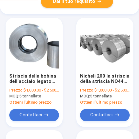
Dai il tuo requisito
Striscia della bobina
Nicheli 200 la striscia
dell'acciaio legato
della striscia NO4400
del nichel dello
Monel 400 Inconel
Prezzo:
$1,000.00 - $2,500.00/Tons
Prezzo:
$1,000.00 - $2,500.00/Tons
strato N 05500 di
600 Incoloy 800 della
MOQ:
5 tonnellate
MOQ:
5 tonnellate
Monel K500
lega di nichel ad alta
resistenza
Ottieni l'ultimo prezzo
Ottieni l'ultimo prezzo
Contattaci
Contattaci