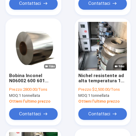
Contattaci
Contattaci
Bobina Inconel
Nichel resistente ad
N06002 600 601
alta temperatura 18
dell'acciaio legato di
200 201 del calibro
Prezzo:
2800.00/Tons
Prezzo:
$2,500.00/Tons
ASTM B575 B575
20 della striscia della
MOQ:
1 tonnellata
MOQ:
1 tonnellata
Hastelloy X una
bobina dell'acciaio
stagnola di 625
legato
Ottieni l'ultimo prezzo
Ottieni l'ultimo prezzo
strisce
Contattaci
Contattaci