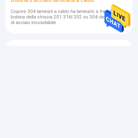
Bobina d'acciaio laminata a caldo
Coprire 304 laminati a caldo ha laminato a freddo la
bobina della striscia 201 316l 202 ss 304 della bobina
di acciaio inossidabile
Bobina in acciaio inossidabile 304
Commestibile della bobina 1250mm di acciaio
inossidabile di JIS AISI ss 304 316
Rotolo di nastro inossidabile
Striscia d'acciaio laminata a caldo ss che salda il nastro
Inox della bobina 201 304 304L 316L
Bobina dell'acciaio legato