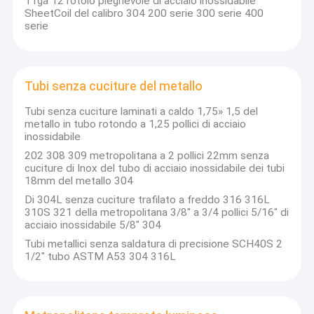
11ga 12 rotolo pieghevole di acciaio inossidabile
Strato dell'acciaio legato
SheetCoil del calibro 304 200 serie 300 serie 400
serie
Striscia spazzolata di acciaio inossidabile
Strisce lucidate di acciaio inossidabile
Tubi senza cuciture del metallo
Bobina dello strato di acciaio inossidabile
Tubi senza cuciture laminati a caldo 1,75» 1,5 del
metallo in tubo rotondo a 1,25 pollici di acciaio
Tubi senza cuciture del metallo
inossidabile
202 308 309 metropolitana a 2 pollici 22mm senza
Metropolitana temprata luminosa
cuciture di Inox del tubo di acciaio inossidabile dei tubi
18mm del metallo 304
Gli ss hanno saldato il tubo
Di 304L senza cuciture trafilato a freddo 316 316L
310S 321 della metropolitana 3/8" a 3/4 pollici 5/16" di
acciaio inossidabile 5/8" 304
striscia di acciaio inossidabile
Tubi metallici senza saldatura di precisione SCH40S 2
1/2" tubo ASTM A53 304 316L
strato di acciaio inossidabile
Piatti di metallo di acciaio inossidabile