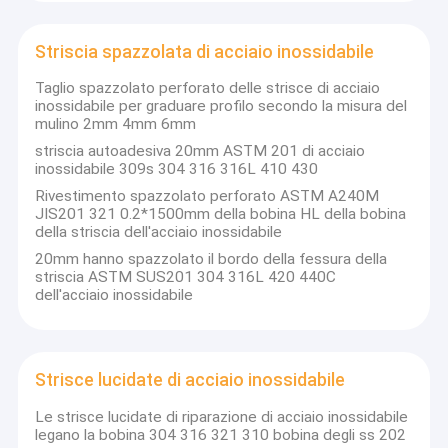
Striscia spazzolata di acciaio inossidabile
Taglio spazzolato perforato delle strisce di acciaio
inossidabile per graduare profilo secondo la misura del
mulino 2mm 4mm 6mm
striscia autoadesiva 20mm ASTM 201 di acciaio
inossidabile 309s 304 316 316L 410 430
Rivestimento spazzolato perforato ASTM A240M
JIS201 321 0.2*1500mm della bobina HL della bobina
della striscia dell'acciaio inossidabile
20mm hanno spazzolato il bordo della fessura della
striscia ASTM SUS201 304 316L 420 440C
dell'acciaio inossidabile
Casa
I prodotti metallici Co.Ltd di Jiangsu TISCO Hongwang è un
produttore professionista con più di 20 anni di esperienza di
Strisce lucidate di acciaio inossidabile
Prodotti
fabbricazione l'acciaio inossidabile e del acciaio al carbonio dal
2001. La nostra posizione è a Wuxi - il più grande centro
Le strisce lucidate di riparazione di acciaio inossidabile
Circa noi
d'elaborazione di acciaio inossidabile in Cina. La nostra società
legano la bobina 304 316 321 310 bobina degli ss 202
ha sua propria fabbrica, fornisce un servizio di un-tocco per il