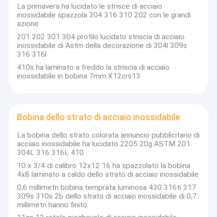
La primavera ha lucidato le strisce di acciaio
taglio, la formazione e l'elaborazione della superficie dei prodotti
Giro della fabbrica
inossidabile spazzola 304 316 310 202 con le grandi
di acciaio inossidabile. ed è attrezzature di elaborazione
azione
professionali di qualità superiore da nazionale e da
Controllo di qualità
internazionale quali la linea trasversale del taglio della nova di
201 202 301 304 profilo lucidato striscia di acciaio
acciaio inossidabile della linea di produzione di livellamento
inossidabile di Astm della decorazione di 304l 309s
Contattici
italiana, di acciaio inossidabile di Taiwan Weitai, linea del taglio
316 316l
longitudinale di acciaio inossidabile di Taiwan Weitai, il grande
410s ha laminato a freddo la striscia di acciaio
freddo di acciaio inossidabile e macchina livellatrice/macchina
Notizie
inossidabile in bobina 7mm X12crs13
di taglio a laminazione a caldo; E l'altra attrezzatura di
elaborazione su grande scala di CNC. Dalla sua istituzione, la
Casi
società sta espandendosi in scala con l'operazione stabile e
sostenibile con commercio integrato, sta elaborando, capacità
di distribuzione e di immagazzinamento. La nostra società è
Bobina dello strato di acciaio inossidabile
l'agente di primo livello designato da TISCO, da ZPSS, da ESS
(acciaio speciale orientale), dall'acciaio di Bao, prodotti ecc così
La bobina dello strato colorata annuncio pubblicitario di
Bobina d'acciaio laminata a caldo
dai nostri è di qualità, termine d'esecuzione è flessibile,
acciaio inossidabile ha lucidato 2205 20g ASTM 201
convenienza, è molto competitiva massimizzare il più bene i
304L 316 316L 410
benefici dei clienti. Pricipalmente il materiale ed i gradi disponibili
Bobina in acciaio inossidabile 304
10 x 3/4 di calibro 12x12 16 ha spazzolato la bobina
includono: 200series, 304,304L, 309,309L, 310,310S, 316,316L,
4x8 laminato a caldo dello strato di acciaio inossidabile
316Ti, 321,2205,2507,440,440c, 904,904L con le azione del
Rotolo di nastro inossidabile
campione disponibili durante tutto l'anno. Vorremmo esprimere i
0,6 millimetri bobina temprata luminosa 430 316ti 317
nostri ringraziamenti sinceri a questi clienti che si preoccupano
309s 310s 2b dello strato di acciaio inossidabile di 0,7
e sostengono la nostra società. Speriamo di stabilire la
Bobina dell'acciaio legato
millimetri hanno finito
relazione a lungo termine della cooperazione con voi.