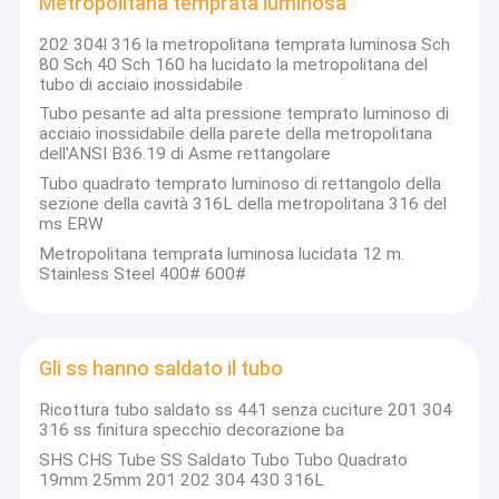
Metropolitana temprata luminosa
Tondini di acciaio inossidabile
202 304l 316 la metropolitana temprata luminosa Sch
Striscia dell'acciaio legato
80 Sch 40 Sch 160 ha lucidato la metropolitana del
tubo di acciaio inossidabile
Barre dell'acciaio legato
Tubo pesante ad alta pressione temprato luminoso di
acciaio inossidabile della parete della metropolitana
dell'ANSI B36.19 di Asme rettangolare
Tubo dell'acciaio legato
Tubo quadrato temprato luminoso di rettangolo della
sezione della cavità 316L della metropolitana 316 del
ms ERW
Metropolitana temprata luminosa lucidata 12 m.
Stainless Steel 400# 600#
Gli ss hanno saldato il tubo
Ricottura tubo saldato ss 441 senza cuciture 201 304
316 ss finitura specchio decorazione ba
SHS CHS Tube SS Saldato Tubo Tubo Quadrato
19mm 25mm 201 202 304 430 316L