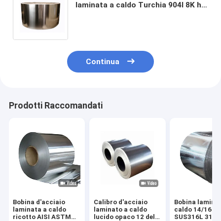
laminata a caldo Turchia 904l 8K ha
lucidato la bobina 202 della bobina
430 ss di acciaio inossidabile
Continua
Prodotti Raccomandati
Bobina d'acciaio
Calibro d'acciaio
Bobina lamina
laminata a caldo
laminato a caldo
caldo 14/16mm
ricotto AISI ASTM
lucido opaco 12 della
SUS316L 316T