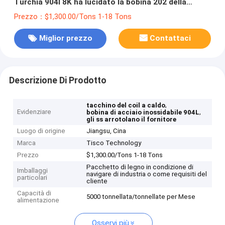
Turchia 904l 8K ha lucidato la bobina 202 della
bobina 430 ss di acciaio inossidabile
Prezzo：$1,300.00/Tons 1-18 Tons
Miglior prezzo
Contattaci
Descrizione Di Prodotto
,
tacchino del coil a caldo
Evidenziare
,
bobina di acciaio inossidabile 904L
gli ss arrotolano il fornitore
Luogo di origine
Jiangsu, Cina
Marca
Tisco Technology
Prezzo
$1,300.00/Tons 1-18 Tons
Pacchetto di legno in condizione di
Imballaggi
navigare di industria o come requisiti del
particolari
cliente
Capacità di
5000 tonnellata/tonnellate per Mese
alimentazione
Osservi più