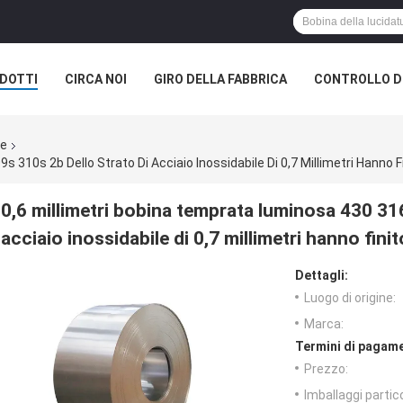
DOTTI
CIRCA NOI
GIRO DELLA FABBRICA
CONTROLLO DI
le
 310s 2b Dello Strato Di Acciaio Inossidabile Di 0,7 Millimetri Hanno F
0,6 millimetri bobina temprata luminosa 430 316
acciaio inossidabile di 0,7 millimetri hanno finit
Dettagli:
Luogo di origine:
Marca:
Termini di pagame
Prezzo:
Imballaggi partico