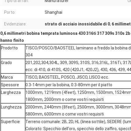
Tipo di affari:
Manufaturer
Or
Porto:
Shanghai
Evidenziare:
strato di acciaio inossidabile di 0
,
6 millimet
0,6 millimetri bobina temprata luminosa 430 316ti 317 309s 310s 2b d
hanno finito
Prodotto
TISCO/POSCO/BAOSTEEL laminano a freddo la bobina di 
304
Grado
201,202,304,304L, 309, 309S, 310S, 316,316L, 316Ti, 317
ecc. di 410, di 410S, 420 (420J1, 420J2), 430, 436, 439, 44
Marca
TISCO, BAOSTEEL, POSCO, JISCO, LISCO ecc.
Spessore
0.3-14mm per la bobina, 0.3-80mm per il piatto
Larghezza
1000mm, 1219mm (4feet), 1250mm, 1500mm, 1524mm 
1800mm, 2000mm o come vostri requisiti
Lunghezza
2000mm, 2440mm (8feet), 2500mm, 3000mm, 3048mm 
5800mm, 6000mm o come vostri requisiti
Superficie
Terreno comunale: 2B, 2D, HL (linea sottile), SEDERE (lu
Colorato: Specchio dell'oro, specchio dello zaffiro, specc