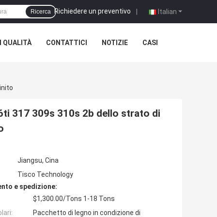
Richiedere un preventivo
|
Italian
Ricerca
 QUALITÀ
CONTATTICI
NOTIZIE
CASI
inito
ti 317 309s 310s 2b dello strato di
o
Jiangsu, Cina
Tisco Technology
nto e spedizione:
$1,300.00/Tons 1-18 Tons
lari:
Pacchetto di legno in condizione di