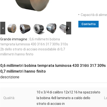
Capacità di alim
Contatto
Grande immagine :
0,6 millimetri bobina
temprata luminosa 430 316ti 317 309s 310s
2b dello strato di acciaio inossidabile di 0,7
millimetri hanno finito
0,6 millimetri bobina temprata luminosa 430 316ti 317 309s 3
0,7 millimetri hanno finito
descrizione
10 x 3/4 di calibro 12x12 16 ha spazzolato
Qualità:
la bobina 4x8 laminato a caldo dello
L
strato di acciaio in