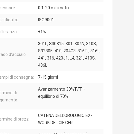
pessore:
0.1-20 millimetri
rtificato:
ISO9001
olleranza:
±1%
301L, S30815, 301, 304N, 310S,
S32305, 410, 204C3, 316Ti, 316L,
rado d'acciaio:
441, 316, 420J1, L4, 321, 410S,
436L
empi di consegna:
7-15 giorni
Avanzamento 30%T/T +
ermine di
equilibrio di 70%
gamento:
CATENA DELL'OROLOGIO EX-
ermine di prezzi:
WORK DEL CIF CFR