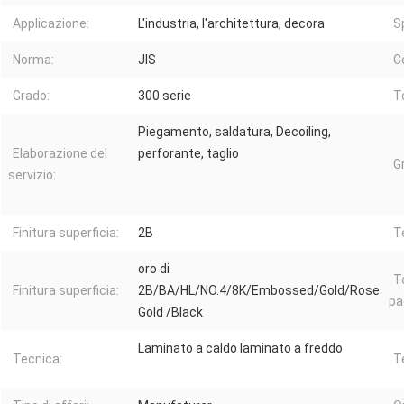
Applicazione:
L'industria, l'architettura, decora
S
Norma:
JIS
Ce
Grado:
300 serie
T
Piegamento, saldatura, Decoiling,
Elaborazione del
perforante, taglio
G
servizio:
Finitura superficia:
2B
T
oro di
T
Finitura superficia:
2B/BA/HL/NO.4/8K/Embossed/Gold/Rose
pa
Gold /Black
Laminato a caldo laminato a freddo
Tecnica:
T