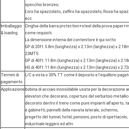
specchio bronzeo;
L'oro ha spazzolato, zaffiro ha spazzolato, Rosa ha spaz
ecc.
Imballaggio
Cinghia della barra protection+steel della prova paper+m
& loaidng
come requisiti.
La dimensione interna del contenitore è qui sotto:
GP di 20ft: 5.8m (lunghezza) x 2.13m (larghezza) x 2.18m
23MTS
GP di 40ft: 11.8m (lunghezza) x 2.13m (larghezza) x 2.1
HG di 40ft: 11.8m (lunghezza) x 2.13m (larghezza) x 2.7
Termini di
L/C a vista o 30% TT come il deposito e l'equilibrio pagat
pagamento
Applicazione
bobina di acciaio inossidabile usata per la decorazione ar
elevatori che decorano, coperture del serbatoio metallic
decorato dentro il treno come pure impianti all'aperto, tar
e gabinetti, pannelli della navata laterale, schermo,
progetto del tunnel, hotel, pensioni, posto di spettacolo,
industriale leggero ed altri.