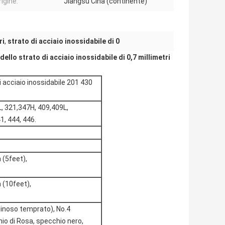
igine:
Jiangsu Cina (continente)
ri
,
strato di acciaio inossidabile di 0
ello strato di acciaio inossidabile di 0,7 millimetri
acciaio inossidabile 201 430
L, 321,347H, 409,409L,
1, 444, 446.
(5feet),
(10feet),
minoso temprato), No.4
hio di Rosa, specchio nero,