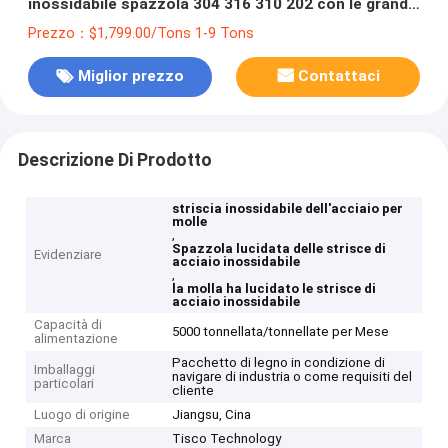
inossidabile spazzola 304 316 310 202 con le grandi
azione
Prezzo：$1,799.00/Tons 1-9 Tons
Miglior prezzo
Contattaci
Descrizione Di Prodotto
striscia inossidabile dell'acciaio per
molle
,
Spazzola lucidata delle strisce di
Evidenziare
acciaio inossidabile
,
la molla ha lucidato le strisce di
acciaio inossidabile
Capacità di
5000 tonnellata/tonnellate per Mese
alimentazione
Pacchetto di legno in condizione di
Imballaggi
navigare di industria o come requisiti del
particolari
cliente
Luogo di origine
Jiangsu, Cina
Marca
Tisco Technology