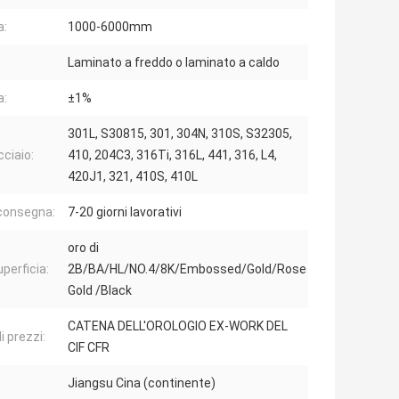
a:
1000-6000mm
Laminato a freddo o laminato a caldo
a:
±1%
301L, S30815, 301, 304N, 310S, S32305,
cciaio:
410, 204C3, 316Ti, 316L, 441, 316, L4,
420J1, 321, 410S, 410L
consegna:
7-20 giorni lavorativi
oro di
uperficia:
2B/BA/HL/NO.4/8K/Embossed/Gold/Rose
Gold /Black
CATENA DELL'OROLOGIO EX-WORK DEL
i prezzi:
CIF CFR
Jiangsu Cina (continente)