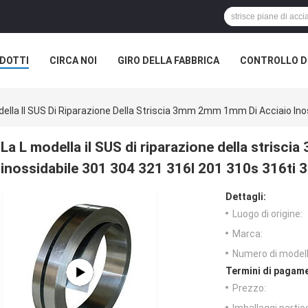
DOTTI
CIRCA NOI
GIRO DELLA FABBRICA
CONTROLLO DI
della Il SUS Di Riparazione Della Striscia 3mm 2mm 1mm Di Acciaio Ino
La L modella il SUS di riparazione della strisc
inossidabile 301 304 321 316l 201 310s 316ti 
Dettagli:
Luogo di origine:
Marca:
Numero di modell
Termini di pagame
Prezzo: