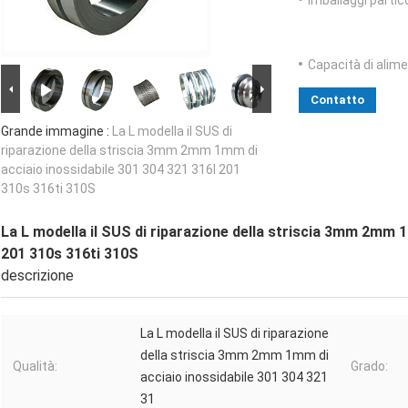
Imballaggi partico
Capacità di alim
Contatto
Grande immagine :
La L modella il SUS di
riparazione della striscia 3mm 2mm 1mm di
acciaio inossidabile 301 304 321 316l 201
310s 316ti 310S
La L modella il SUS di riparazione della striscia 3mm 2mm 1
201 310s 316ti 310S
descrizione
La L modella il SUS di riparazione
della striscia 3mm 2mm 1mm di
Qualità:
Grado:
acciaio inossidabile 301 304 321
31