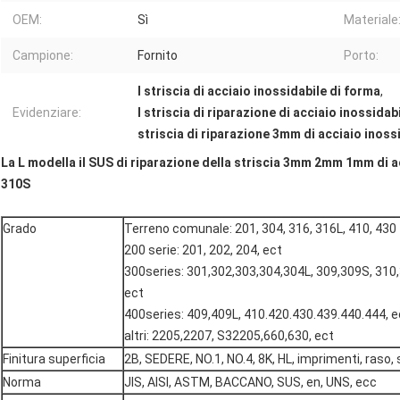
OEM:
Sì
Materiale
Campione:
Fornito
Porto:
l striscia di acciaio inossidabile di forma
,
Evidenziare:
l striscia di riparazione di acciaio inossidab
striscia di riparazione 3mm di acciaio inoss
La L modella il SUS di riparazione della striscia 3mm 2mm 1mm di a
310S
Grado
Terreno comunale: 201, 304, 316, 316L, 410, 430
200 serie: 201, 202, 204, ect
300series: 301,302,303,304,304L, 309,309S, 310,
ect
400series: 409,409L, 410.420.430.439.440.444, e
altri: 2205,2207, S32205,660,630, ect
Finitura superficia
2B, SEDERE, NO.1, NO.4, 8K, HL, imprimenti, raso,
Norma
JIS, AISI, ASTM, BACCANO, SUS, en, UNS, ecc