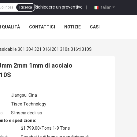
Richiedere un preventivo
|
Italian
Ricerca
 QUALITÀ
CONTATTICI
NOTIZIE
CASI
ssidabile 301 304 321 316l 201 310s 316ti 310S
ia 3mm 2mm 1mm di acciaio
310S
Jiangsu, Cina
Tisco Technology
o:
Striscia degli ss
nto e spedizione:
$1,799.00/Tons 1-9 Tons