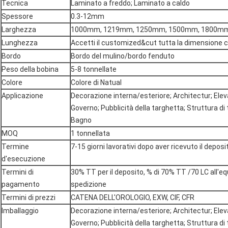
Tecnica
Laminato a freddo; Laminato a caldo
Spessore
0.3-12mm
Larghezza
1000mm, 1219mm, 1250mm, 1500mm, 1800m
Lunghezza
Accetti il customized&cut tutta la dimensione 
Bordo
Bordo del mulino/bordo fenduto
Peso della bobina
5-8 tonnellate
Colore
Colore di Natual
Applicazione
Decorazione interna/esteriore; Architectur; Eleva
Governo; Pubblicità della targhetta; Struttura di
Bagno
MOQ
1 tonnellata
Termine
7-15 giorni lavorativi dopo aver ricevuto il deposi
d'esecuzione
Termini di
30% TT per il deposito, % di 70% TT /70 LC all'equi
pagamento
spedizione
Termini di prezzi
CATENA DELL'OROLOGIO, EXW, CIF, CFR
Imballaggio
Decorazione interna/esteriore; Architectur; Eleva
Governo; Pubblicità della targhetta; Struttura di