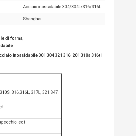
:
Acciaio inossidabile 304/304L/316/316L
Shanghai
ile di forma
,
idabile
cciaio inossidabile 301 304 321 316l 201 310s 316ti
310S, 316,316L, 317L, 321.347,
ct
 specchio, ect