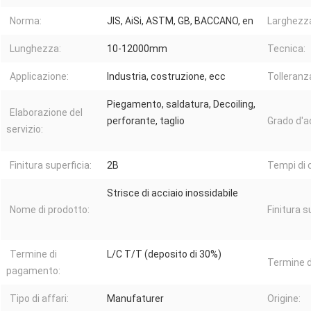
Norma:
JIS, AiSi, ASTM, GB, BACCANO, en
Larghezz
Lunghezza:
10-12000mm
Tecnica:
Applicazione:
Industria, costruzione, ecc
Tolleranz
Piegamento, saldatura, Decoiling,
Elaborazione del
perforante, taglio
Grado d'a
servizio:
Finitura superficia:
2B
Tempi di 
Strisce di acciaio inossidabile
Nome di prodotto:
Finitura s
Termine di
L/C T/T (deposito di 30%)
Termine d
pagamento:
Tipo di affari:
Manufaturer
Origine: