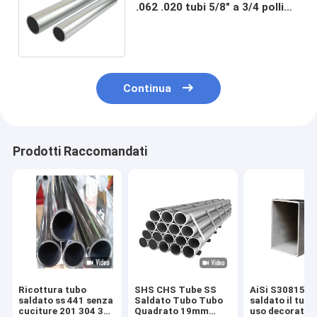
.062 .020 tubi 5/8" a 3/4 pollici
di acciaio inossidabile 317l
330 347h a 5 pollici
Continua
Prodotti Raccomandati
Ricottura tubo
SHS CHS Tube SS
AiSi S30815 ss
saldato ss 441 senza
Saldato Tubo Tubo
saldato il tub
cuciture 201 304 316
Quadrato 19mm
uso decorativ