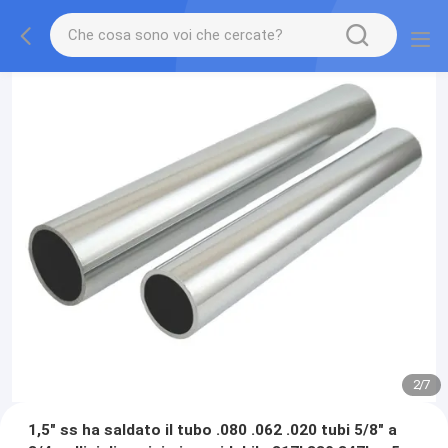
2
/
7
1,5" ss ha saldato il tubo .080 .062 .020 tubi 5/8" a