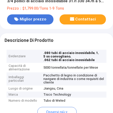
3/4 pollici di acciaio inossidabile 317l 330 347h a 5
pollici
Prezzo：$1,799.00/Tons 1-9 Tons
Miglior prezzo
Contattaci
Descrizione Di Prodotto
,
,
.080 tubi di acciaio inossidabile
1
Evidenziare
,
5 ss convogliano
.062 tubi di acciaio inossidabile
Capacità di
5000 tonnellata/tonnellate per Mese
alimentazione
Pacchetto di legno in condizione di
Imballaggi
navigare di industria o come requisiti del
particolari
cliente
Luogo di origine
Jiangsu, Cina
Marca
Tisco Technology
Numero di modello
Tubo di Weled
Osservi più