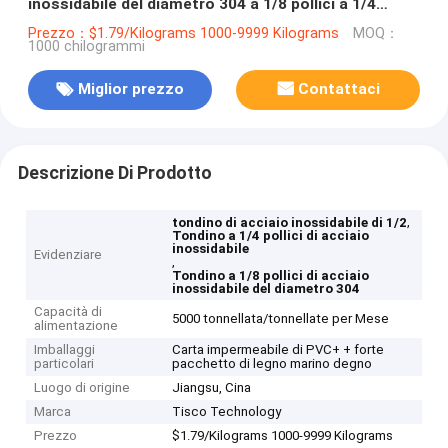
inossidabile del diametro 304 a 1/8 pollici a 1/4
pollici di 1/2» 36mm
Prezzo：$1.79/Kilograms 1000-9999 Kilograms
MOQ：
1000 chilogrammi
Miglior prezzo
Contattaci
Descrizione Di Prodotto
,
tondino di acciaio inossidabile di 1/2
Tondino a 1/4 pollici di acciaio
inossidabile
Evidenziare
,
Tondino a 1/8 pollici di acciaio
inossidabile del diametro 304
Capacità di
5000 tonnellata/tonnellate per Mese
alimentazione
Imballaggi
Carta impermeabile di PVC+ + forte
particolari
pacchetto di legno marino degno
Luogo di origine
Jiangsu, Cina
Marca
Tisco Technology
Prezzo
$1.79/Kilograms 1000-9999 Kilograms