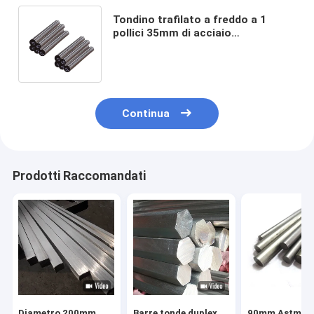
Tondino trafilato a freddo a 1
pollici 35mm di acciaio
inossidabile del diametro 304 a 1/8
pollici a 1/4 pollici di 1/2» 36mm
Continua
Prodotti Raccomandati
Diametro 200mm
Barre tonde duplex
90mm Astm 42