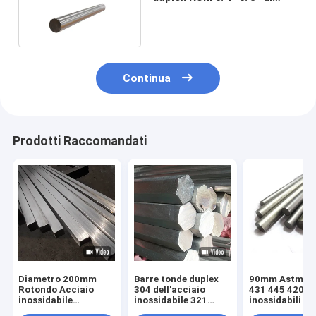
acciaio inossidabile
Continua
Prodotti Raccomandati
Diametro 200mm
Barre tonde duplex
90mm Astm 42
Rotondo Acciaio
304 dell'acciaio
431 445 420 to
inossidabile
inossidabile 321
inossidabili di
Esagonale Barra
316Ti 2205 2507
piana