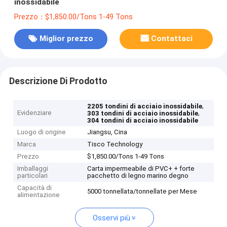
inossidabile
Prezzo：$1,850.00/Tons 1-49 Tons
Miglior prezzo
Contattaci
Descrizione Di Prodotto
,
2205 tondini di acciaio inossidabile
Evidenziare
,
303 tondini di acciaio inossidabile
304 tondini di acciaio inossidabile
Luogo di origine
Jiangsu, Cina
Marca
Tisco Technology
Prezzo
$1,850.00/Tons 1-49 Tons
Imballaggi
Carta impermeabile di PVC+ + forte
particolari
pacchetto di legno marino degno
Capacità di
5000 tonnellata/tonnellate per Mese
alimentazione
Osservi più