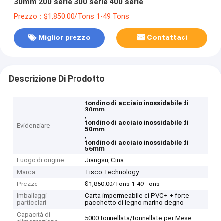
30mm 200 serie 300 serie 400 serie
Prezzo：$1,850.00/Tons 1-49 Tons
Miglior prezzo
Contattaci
Descrizione Di Prodotto
tondino di acciaio inossidabile di
30mm
,
tondino di acciaio inossidabile di
Evidenziare
50mm
,
tondino di acciaio inossidabile di
56mm
Luogo di origine
Jiangsu, Cina
Marca
Tisco Technology
Prezzo
$1,850.00/Tons 1-49 Tons
Imballaggi
Carta impermeabile di PVC+ + forte
particolari
pacchetto di legno marino degno
Capacità di
5000 tonnellata/tonnellate per Mese