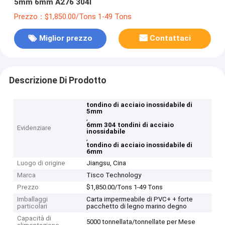
5mm 6mm A276 304l
Prezzo：$1,850.00/Tons 1-49 Tons
Miglior prezzo
Contattaci
Descrizione Di Prodotto
tondino di acciaio inossidabile di
5mm
,
6mm 304 tondini di acciaio
Evidenziare
inossidabile
,
tondino di acciaio inossidabile di
6mm
Luogo di origine
Jiangsu, Cina
Marca
Tisco Technology
Prezzo
$1,850.00/Tons 1-49 Tons
Imballaggi
Carta impermeabile di PVC+ + forte
particolari
pacchetto di legno marino degno
Capacità di
5000 tonnellata/tonnellate per Mese