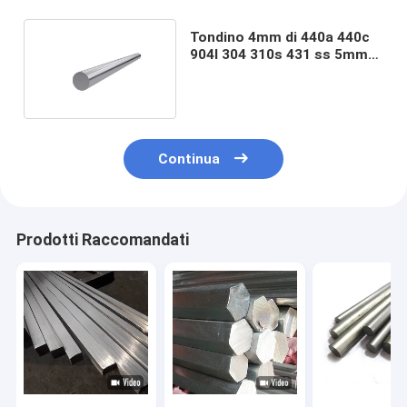
Tondino 4mm di 440a 440c
904l 304 310s 431 ss 5mm
6mm A276 304l
Continua
Prodotti Raccomandati