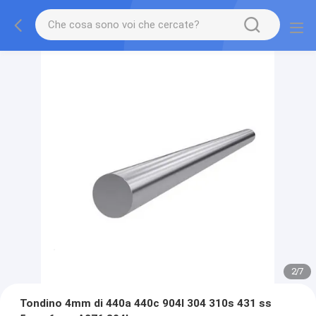
2
/
7
Tondino 4mm di 440a 440c 904l 304 310s 431 ss