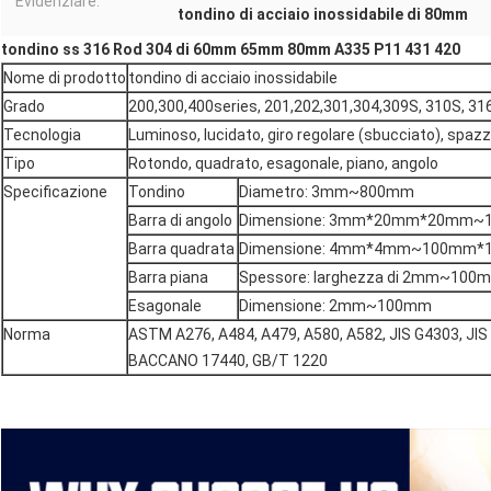
Evidenziare:
tondino di acciaio inossidabile di 80mm
tondino ss 316 Rod 304 di 60mm 65mm 80mm A335 P11 431 420
Nome di prodotto
tondino di acciaio inossidabile
Grado
200,300,400series, 201,202,301,304,309S, 310S, 316
Tecnologia
Luminoso, lucidato, giro regolare (sbucciato), spaz
Tipo
Rotondo, quadrato, esagonale, piano, angolo
Specificazione
Tondino
Diametro: 3mm~800mm
Barra di angolo
Dimensione: 3mm*20mm*20mm
Barra quadrata
Dimensione: 4mm*4mm~100mm*
Barra piana
Spessore: larghezza di 2mm~1
Esagonale
Dimensione: 2mm~100mm
Norma
ASTM A276, A484, A479, A580, A582, JIS G4303, JI
BACCANO 17440, GB/T 1220