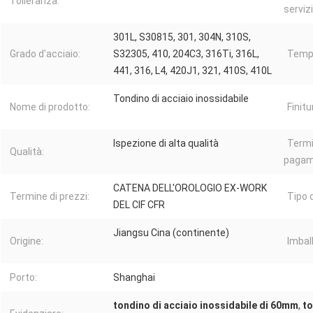
Tolleranza:
servizi
301L, S30815, 301, 304N, 310S,
Grado d'acciaio:
S32305, 410, 204C3, 316Ti, 316L,
Tempi
441, 316, L4, 420J1, 321, 410S, 410L
Tondino di acciaio inossidabile
Nome di prodotto:
Finitu
Ispezione di alta qualità
Termi
Qualità:
pagam
CATENA DELL'OROLOGIO EX-WORK
Termine di prezzi:
Tipo d
DEL CIF CFR
Jiangsu Cina (continente)
Origine:
Imbal
Porto:
Shanghai
tondino di acciaio inossidabile di 60mm
,
to