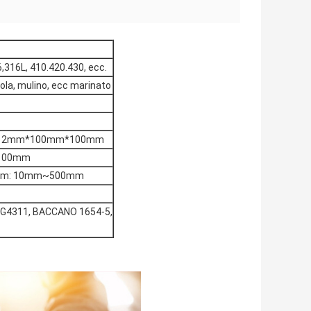
,316L, 410.420.430, ecc.
zola, mulino, ecc marinato
~12mm*100mm*100mm
100mm
00mm: 10mm~500mm
S G4311, BACCANO 1654-5,