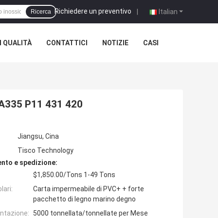
Richiedere un preventivo
|
Italian
Ricerca
 QUALITÀ
CONTATTICI
NOTIZIE
CASI
A335 P11 431 420
Jiangsu, Cina
Tisco Technology
nto e spedizione:
$1,850.00/Tons 1-49 Tons
lari:
Carta impermeabile di PVC+ + forte
pacchetto di legno marino degno
entazione:
5000 tonnellata/tonnellate per Mese