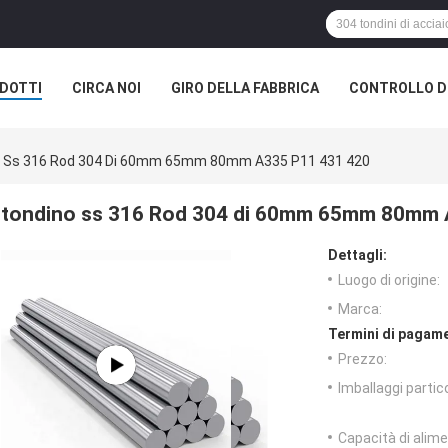
DOTTI
CIRCA NOI
GIRO DELLA FABBRICA
CONTROLLO DI
 Ss 316 Rod 304 Di 60mm 65mm 80mm A335 P11 431 420
tondino ss 316 Rod 304 di 60mm 65mm 80mm 
Dettagli:
Luogo di origine:
Marca:
Termini di pagame
Prezzo:
Imballaggi partico
Capacità di alim