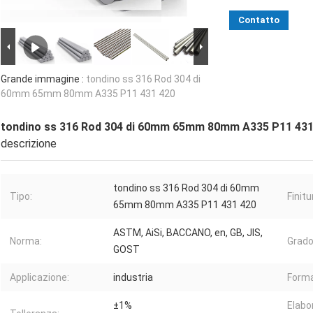
Contatto
Grande immagine :
tondino ss 316 Rod 304 di
60mm 65mm 80mm A335 P11 431 420
tondino ss 316 Rod 304 di 60mm 65mm 80mm A335 P11 431
descrizione
tondino ss 316 Rod 304 di 60mm
Tipo:
Finitu
65mm 80mm A335 P11 431 420
ASTM, AiSi, BACCANO, en, GB, JIS,
Norma:
Grado
GOST
Applicazione:
industria
Forma
±1%
Elabo