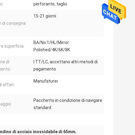
o:
perforante, taglio
15-21 giorni
 di consegna:
BA/No.1/HL/Mirror
ra superficia:
Polished/4K/6K/8K
ne di
I TT/LC, accettano altri metodi di
ento:
pagamento
Manufaturer
i affari:
Pacchetto in condizione di navigare
laggio:
standard
ndino di acciaio inossidabile di 65mm
,