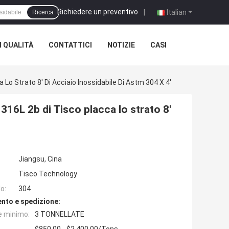
Richiedere un preventivo
|
Italian
Ricerca
 QUALITÀ
CONTATTICI
NOTIZIE
CASI
a Lo Strato 8' Di Acciaio Inossidabile Di Astm 304 X 4'
 316L 2b di Tisco placca lo strato 8'
Jiangsu, Cina
Tisco Technology
o:
304
nto e spedizione:
e minimo:
3 TONNELLATE