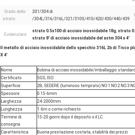
Grado dello
201/304 di
strato:
/304L/316/316L/321/310S/410/420/430/440/439
strato 0.5x100 di acciaio inossidabile 18g
,
strato 0
Evidenziare:
strato 8' di acciaio inossidabile del astm 304 x 4'
Il metallo di acciaio inossidabile dello specchio 316L 2b di Tisco pl
X 4'
Nome
Bobina di acciaio inossidabile/imballaggio standar
Certificato
SGS, ISO
Superficie
2B, SEDERE (luminoso temprato) NO.1 NO.2 NO.3 NO.4,
Spessore
0.15-6mm
Larghezza
24-2000mm
Lunghezza
1-6m o come richiesto
Termine di
15-20 giorni dopo il deposito o il LC.
consegna
Caratteristica
Buona prestazione costata, stabilità dei prezzi