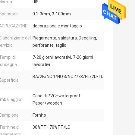
Norma:
JIS
Spessore:
0.1-3mm, 3-100mm
APPLICAZIONE:
decorazione e montaggio
Elaborazione del
Piegamento, saldatura, Decoiling,
ervizio:
perforante, taglio
Tempi di
7-20 giorni lavorativi, 7-20 giorni
onsegna:
lavorativi
BA/2B/NO.1/NO.3/NO.4/8K/HL/2D/1D
Superficie:
Caso di PVC+waterproof
Imballaggio:
Paper+wooden
Campione:
Fornito
Termine di
30%TT+70%TT/LC
agamento: