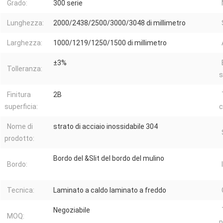
Grado:
300 serie
Lunghezza:
2000/2438/2500/3000/3048 di millimetro
Larghezza:
1000/1219/1250/1500 di millimetro
±3%
Tolleranza:
s
Finitura
2B
superficia:
c
Nome di
strato di acciaio inossidabile 304
prodotto:
Bordo del &Slit del bordo del mulino
Bordo:
Tecnica:
Laminato a caldo laminato a freddo
Negoziabile
MOQ:
p