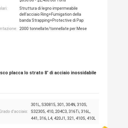
$850.00 - $2,400.00/Tons
lari:
Struttura di legno impermeabile
dell'acciaio Ring+Fumigation della
banda Strapping+Protective di Pap
entazione:
2000 tonnellate/tonnellate per Mese
isco placca lo strato 8' di acciaio inossidabile
301L, S30815, 301, 304N, 310S,
Grado d'acciaio:
S32305, 410, 204C3, 316Ti, 316L,
441, 316, L4, 420J1, 321, 410S, 410L