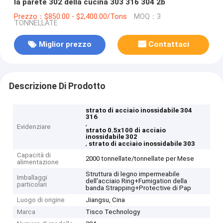
la parete 302 della cucina 303 316 304 2b
Prezzo：$850.00 - $2,400.00/Tons
MOQ：3
TONNELLATE
Miglior prezzo
Contattaci
Descrizione Di Prodotto
strato di acciaio inossidabile 304
316
,
Evidenziare
strato 0.5x100 di acciaio
inossidabile 302
,
strato di acciaio inossidabile 303
Capacità di
2000 tonnellate/tonnellate per Mese
alimentazione
Struttura di legno impermeabile
Imballaggi
dell'acciaio Ring+Fumigation della
particolari
banda Strapping+Protective di Pap
Luogo di origine
Jiangsu, Cina
Marca
Tisco Technology