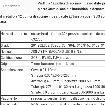
Piatto a 12 pollici di acciaio inossidabile
,
p
Evidenziare:
piatto 3mm di acciaio inossidabile densam
il metallo a 12 pollici di acciaio inossidabile 253ma placca il SUS 
304
Nome di prodotto
ss laminati a freddo 304 prezzo eccellente dello s
s32750
Grado
201.202.303, 303Cu, 304,304L, 316,316L, 310S, 31
Norma
AISI, ASTM, BACCANO, JIS, BS, N.B.:
Certificazione
SGS, la BV, IQI, TUV, iso, ecc.
Origine
Tisco, baosteel, jiusteel, ecc.
Specificazione
Cavo: 0.01-10mm
Striscia: 0.05*5.0-5.0*250mm
Antivari: φ4-50mm; Lunghezza 2000-5000mm
Tubo: φ6-273mm; δ1-30mm; Lunghezza 1000-
Strato: δ 0.8-36mm; Larghezza 650-2000mm; 
Pacchetto
il requisito dei clienti ed imballaggio marino deg
Termine di
5-15 giorni conforme al requisito ed alla quantità d