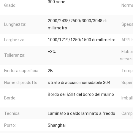
300 serie
Grado:
Norma
2000/2438/2500/3000/3048 di
Lunghezza:
Spess
millimetro
Larghezza:
1000/1219/1250/1500 di millimetro
APPLI
±3%
Elabo
Tolleranza:
servizi
Finitura superficia:
2B
Tempi
Nome di prodotto:
strato di acciaio inossidabile 304
Superf
Bordo del &Slit del bordo del mulino
Bordo:
Imball
Tecnica:
Laminato a caldo laminato a freddo
Campi
Porto:
Shanghai