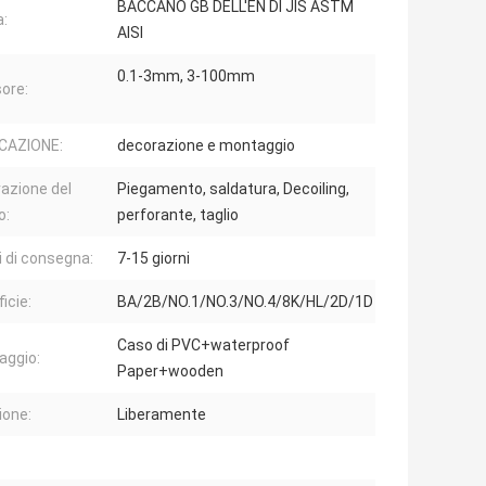
BACCANO GB DELL'EN DI JIS ASTM
:
AISI
0.1-3mm, 3-100mm
ore:
CAZIONE:
decorazione e montaggio
razione del
Piegamento, saldatura, Decoiling,
o:
perforante, taglio
 di consegna:
7-15 giorni
icie:
BA/2B/NO.1/NO.3/NO.4/8K/HL/2D/1D
Caso di PVC+waterproof
aggio:
Paper+wooden
one:
Liberamente