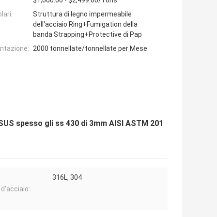
$1,000.00 - $2,499.00/Tons
lari:
Struttura di legno impermeabile
dell'acciaio Ring+Fumigation della
banda Strapping+Protective di Pap
entazione:
2000 tonnellate/tonnellate per Mese
 il SUS spesso gli ss 430 di 3mm AISI ASTM 201
316L, 304
d'acciaio: