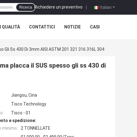
Richiedere un preventivo
|
Italian
Ricerca
 QUALITÀ
CONTATTICI
NOTIZIE
CASI
pesso Gli Ss 430 Di 3mm AISI ASTM 201 321 316 316L 304
53ma placca il SUS spesso gli ss 430 di
Jiangsu, Cina
Tisco Technology
o:
Tisco - 01
nto e spedizione:
e minimo:
2 TONNELLATE