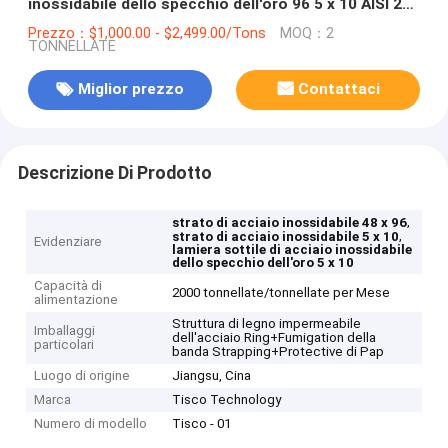
inossidabile dello specchio dell'oro 96 5 x 10 AISI 201
ss 304 30 904l
Prezzo：$1,000.00 - $2,499.00/Tons
MOQ：2
TONNELLATE
Miglior prezzo
Contattaci
Descrizione Di Prodotto
,
strato di acciaio inossidabile 48 x 96
,
strato di acciaio inossidabile 5 x 10
Evidenziare
lamiera sottile di acciaio inossidabile
dello specchio dell'oro 5 x 10
Capacità di
2000 tonnellate/tonnellate per Mese
alimentazione
Struttura di legno impermeabile
Imballaggi
dell'acciaio Ring+Fumigation della
particolari
banda Strapping+Protective di Pap
Luogo di origine
Jiangsu, Cina
Marca
Tisco Technology
Numero di modello
Tisco - 01