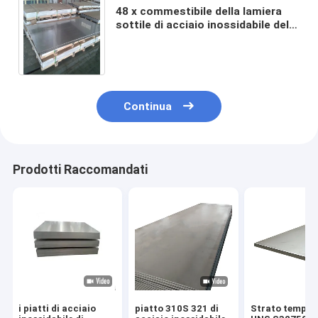
48 x commestibile della lamiera
sottile di acciaio inossidabile dello
specchio dell'oro 96 5 x 10 AISI
201 ss 304 30 904l
Continua
Prodotti Raccomandati
i piatti di acciaio
piatto 310S 321 di
Strato tempra