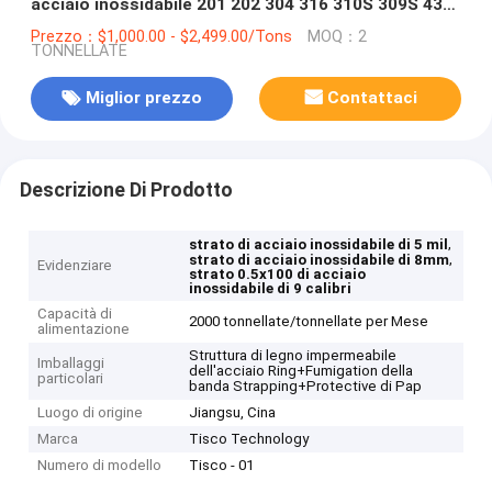
acciaio inossidabile 201 202 304 316 310S 309S 430
calibro 2205 9
Prezzo：$1,000.00 - $2,499.00/Tons
MOQ：2
TONNELLATE
Miglior prezzo
Contattaci
Descrizione Di Prodotto
,
strato di acciaio inossidabile di 5 mil
,
strato di acciaio inossidabile di 8mm
Evidenziare
strato 0.5x100 di acciaio
inossidabile di 9 calibri
Capacità di
2000 tonnellate/tonnellate per Mese
alimentazione
Struttura di legno impermeabile
Imballaggi
dell'acciaio Ring+Fumigation della
particolari
banda Strapping+Protective di Pap
Luogo di origine
Jiangsu, Cina
Marca
Tisco Technology
Numero di modello
Tisco - 01