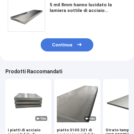
5 mil 8mm hanno lucidato la
lamiera sottile di acciaio
inossidabile 201 202 304 316 310S
309S 430 calibro 2205 9
Continua
Prodotti Raccomandati
i piatti di acciaio
piatto 310S 321 di
Strato tempra