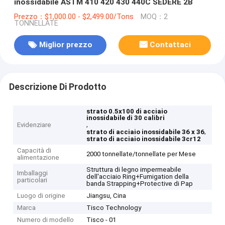
inossidabile ASTM 410 420 430 440C SEDERE 2B
Prezzo：$1,000.00 - $2,499.00/Tons
MOQ：2
TONNELLATE
Miglior prezzo
Contattaci
Descrizione Di Prodotto
strato 0.5x100 di acciaio
inossidabile di 30 calibri
,
Evidenziare
,
strato di acciaio inossidabile 36 x 36
strato di acciaio inossidabile 3cr12
Capacità di
2000 tonnellate/tonnellate per Mese
alimentazione
Struttura di legno impermeabile
Imballaggi
dell'acciaio Ring+Fumigation della
particolari
banda Strapping+Protective di Pap
Luogo di origine
Jiangsu, Cina
Marca
Tisco Technology
Numero di modello
Tisco - 01