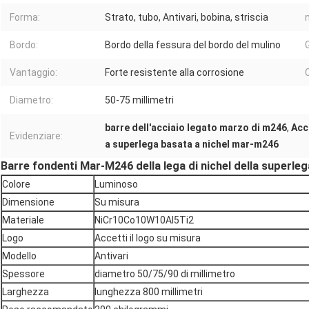
Forma:
Strato, tubo, Antivari, bobina, striscia
Bordo:
Bordo della fessura del bordo del mulino
Vantaggio:
Forte resistente alla corrosione
Diametro:
50-75 millimetri
barre dell'acciaio legato marzo di m246
,
Acc
Evidenziare:
a superlega basata a nichel mar-m246
Barre fondenti Mar-M246 della lega di nichel della superleg
Colore
Luminoso
Dimensione
Su misura
Materiale
NiCr10Co10W10Al5Ti2
Logo
Accetti il logo su misura
Modello
Antivari
Spessore
diametro 50/75/90 di millimetro
Larghezza
lunghezza 800 millimetri