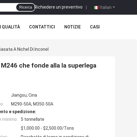
Richiedere un preventivo
|
Italian
Ricerca
 QUALITÀ
CONTATTICI
NOTIZIE
CASI
asata A Nichel Di Inconel
i M246 che fonde alla la superlega
Jiangsu, Cina
o:
M290-50A, M350-50A
nto e spedizione:
e minimo:
5 tonnellate
$1,000.00 - $2,500.00/Tons