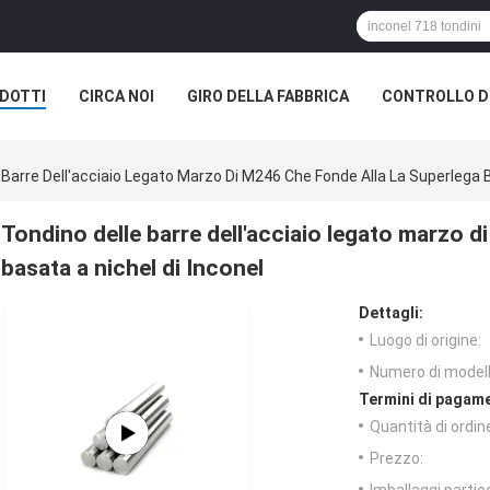
DOTTI
CIRCA NOI
GIRO DELLA FABBRICA
CONTROLLO DI
 Barre Dell'acciaio Legato Marzo Di M246 Che Fonde Alla La Superlega B
Tondino delle barre dell'acciaio legato marzo d
basata a nichel di Inconel
Dettagli:
Luogo di origine:
Numero di modell
Termini di pagame
Quantità di ordin
Prezzo: