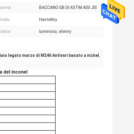
norma:
BACCANO GB DI ASTM AISI JIS
Grado:
Hastelloy
Colore:
luminoso, shinny
iaio legato marzo di M246 Antivari basato a nichel
,
a del inconel