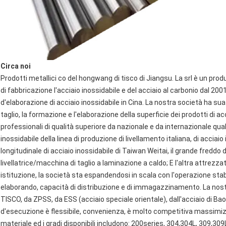
Circa noi
Prodotti metallici co del hongwang di tisco di Jiangsu. La srl è un prod
di fabbricazione l'acciaio inossidabile e del acciaio al carbonio dal 200
d'elaborazione di acciaio inossidabile in Cina. La nostra società ha sua 
taglio, la formazione e l'elaborazione della superficie dei prodotti di a
professionali di qualità superiore da nazionale e da internazionale quali 
inossidabile della linea di produzione di livellamento italiana, di acciaio
longitudinale di acciaio inossidabile di Taiwan Weitai, il grande freddo
livellatrice/macchina di taglio a laminazione a caldo; E l'altra attrezz
istituzione, la società sta espandendosi in scala con l'operazione sta
elaborando, capacità di distribuzione e di immagazzinamento. La nostra
TISCO, da ZPSS, da ESS (acciaio speciale orientale), dall'acciaio di Bao,
d'esecuzione è flessibile, convenienza, è molto competitiva massimizzare
materiale ed i gradi disponibili includono: 200series, 304,304L, 309,3