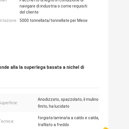
lari:
Pacchetto di legno in condizione di
navigare di industria o come requisiti
del cliente
entazione:
5000 tonnellata/tonnellate per Mese
nde alla la superlega basata a nichel di
Anodizzato, spazzolato, il mulino
Superficie:
finito, ha lucidato
forgiata laminata a caldo e calda,
Tecnica:
trafilato a freddo