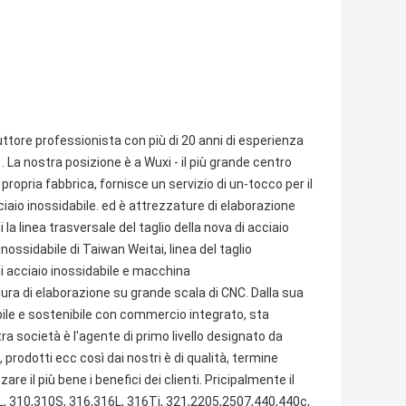
uttore professionista con più di 20 anni di esperienza
1. La nostra posizione è a Wuxi - il più grande centro
propria fabbrica, fornisce un servizio di un-tocco per il
cciaio inossidabile. ed è attrezzature di elaborazione
la linea trasversale del taglio della nova di acciaio
 inossidabile di Taiwan Weitai, linea del taglio
 di acciaio inossidabile e macchina
atura di elaborazione su grande scala di CNC. Dalla sua
bile e sostenibile con commercio integrato, sta
 società è l'agente di primo livello designato da
 prodotti ecc così dai nostri è di qualità, termine
 il più bene i benefici dei clienti. Pricipalmente il
09L, 310,310S, 316,316L, 316Ti, 321,2205,2507,440,440c,