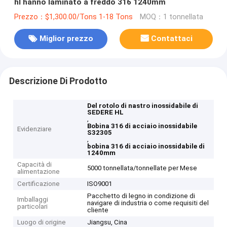
hl hanno laminato a freddo 316 1240mm
Prezzo：$1,300.00/Tons 1-18 Tons
MOQ：1 tonnellata
Miglior prezzo
Contattaci
Descrizione Di Prodotto
Del rotolo di nastro inossidabile di
SEDERE HL
,
Bobina 316 di acciaio inossidabile
Evidenziare
S32305
,
bobina 316 di acciaio inossidabile di
1240mm
Capacità di
5000 tonnellata/tonnellate per Mese
alimentazione
Certificazione
ISO9001
Pacchetto di legno in condizione di
Imballaggi
navigare di industria o come requisiti del
particolari
cliente
Luogo di origine
Jiangsu, Cina