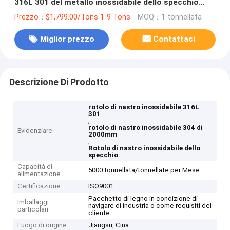
316L 301 del metallo inossidabile dello specchio
2000mm
Prezzo：$1,799.00/Tons 1-9 Tons
MOQ：1 tonnellata
Miglior prezzo
Contattaci
Descrizione Di Prodotto
rotolo di nastro inossidabile 316L
301
,
rotolo di nastro inossidabile 304 di
Evidenziare
2000mm
,
Rotolo di nastro inossidabile dello
specchio
Capacità di
5000 tonnellata/tonnellate per Mese
alimentazione
Certificazione
ISO9001
Pacchetto di legno in condizione di
Imballaggi
navigare di industria o come requisiti del
particolari
cliente
Luogo di origine
Jiangsu, Cina