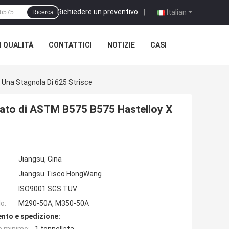
Richiedere un preventivo
|
Italian
Ricerca
 QUALITÀ
CONTATTICI
NOTIZIE
CASI
 Una Stagnola Di 625 Strisce
gato di ASTM B575 B575 Hastelloy X
Jiangsu, Cina
Jiangsu Tisco HongWang
ISO9001 SGS TUV
o:
M290-50A, M350-50A
nto e spedizione: