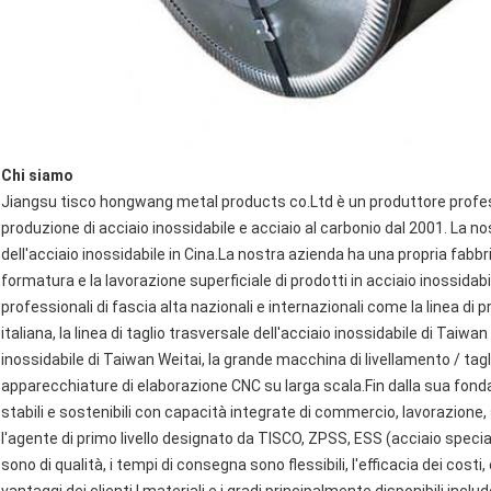
Chi siamo
Jiangsu tisco hongwang metal products co.Ltd è un produttore profess
produzione di acciaio inossidabile e acciaio al carbonio dal 2001. La no
dell'acciaio inossidabile in Cina.La nostra azienda ha una propria fabbric
formatura e la lavorazione superficiale di prodotti in acciaio inossidab
professionali di fascia alta nazionali e internazionali come la linea di 
italiana, la linea di taglio trasversale dell'acciaio inossidabile di Taiwan 
inossidabile di Taiwan Weitai, la grande macchina di livellamento / tagli
apparecchiature di elaborazione CNC su larga scala.Fin dalla sua fond
stabili e sostenibili con capacità integrate di commercio, lavorazione
l'agente di primo livello designato da TISCO, ZPSS, ESS (acciaio speciale
sono di qualità, i tempi di consegna sono flessibili, l'efficacia dei cos