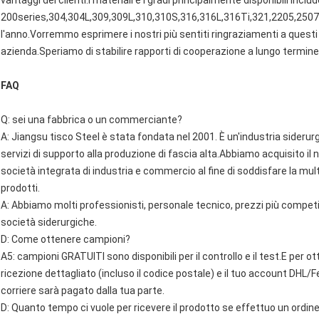
vantaggi dei clienti.I materiali e i gradi principalmente disponibili inclu
200series,304,304L,309,309L,310,310S,316,316L,316Ti,321,2205,2507,
l'anno.Vorremmo esprimere i nostri più sentiti ringraziamenti a questi
azienda.Speriamo di stabilire rapporti di cooperazione a lungo termine
FAQ
Q: sei una fabbrica o un commerciante?
A: Jiangsu tisco Steel è stata fondata nel 2001. È un'industria siderurg
servizi di supporto alla produzione di fascia alta.Abbiamo acquisito il 
società integrata di industria e commercio al fine di soddisfare la multi
prodotti.
A: Abbiamo molti professionisti, personale tecnico, prezzi più competiti
società siderurgiche.
D: Come ottenere campioni?
A5: campioni GRATUITI sono disponibili per il controllo e il test.E per ott
ricezione dettagliato (incluso il codice postale) e il tuo account DHL/F
corriere sarà pagato dalla tua parte.
D: Quanto tempo ci vuole per ricevere il prodotto se effettuo un ordin