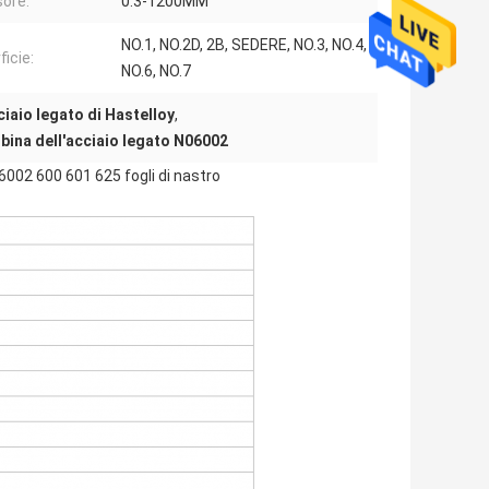
ore:
0.3-1200MM
NO.1, NO.2D, 2B, SEDERE, NO.3, NO.4,
ficie:
NO.6, NO.7
ciaio legato di Hastelloy
,
bina dell'acciaio legato N06002
002 600 601 625 fogli di nastro