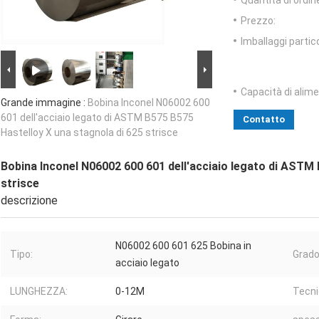
Quantità di ordin
Prezzo:
Imballaggi partico
Capacità di alim
Grande immagine :
Bobina Inconel N06002 600
601 dell'acciaio legato di ASTM B575 B575
Contatto
Hastelloy X una stagnola di 625 strisce
Bobina Inconel N06002 600 601 dell'acciaio legato di ASTM 
strisce
descrizione
N06002 600 601 625 Bobina in
Tipo:
Grado
acciaio legato
LUNGHEZZA:
0-12M
Tecni