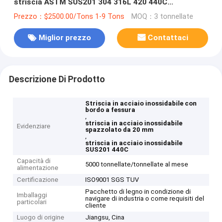
striscia ASTM SUS201 304 316L 420 440C
dell'acciaio inossidabile
Prezzo：$2500.00/Tons 1-9 Tons
MOQ：3 tonnellate
Miglior prezzo
Contattaci
Descrizione Di Prodotto
Striscia in acciaio inossidabile con
bordo a fessura
,
striscia in acciaio inossidabile
Evidenziare
spazzolato da 20 mm
,
striscia in acciaio inossidabile
SUS201 440C
Capacità di
5000 tonnellate/tonnellate al mese
alimentazione
Certificazione
ISO9001 SGS TUV
Pacchetto di legno in condizione di
Imballaggi
navigare di industria o come requisiti del
particolari
cliente
Luogo di origine
Jiangsu, Cina