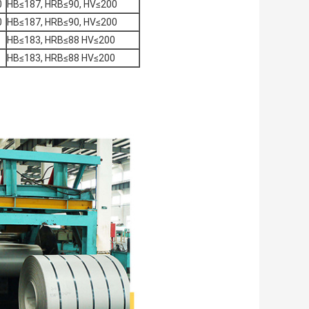
0
HB≤187, HRB≤90, HV≤200
0
HB≤187, HRB≤90, HV≤200
HB≤183, HRB≤88 HV≤200
HB≤183, HRB≤88 HV≤200