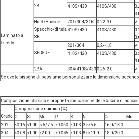
2B
410S/430
410S/430
0.
3.
No.4 /Hairline
201/304/316L
0.22-3.0
√
Specchio/di tela
410S/430
410S/430
0.
Laminato a
SB
3.
freddo
201/304
0,2--1,8
√
SEDERE
410S/430
410S/430
0.
3.
2BA
304/410S/430
0.25-2.0
√
Se avete bisogno di, possiamo personalizzare la dimensione secondo i 
Composizione chimica e proprietà meccaniche delle bobine di acciaio 
Composizione chimica (%)
Grado
C
Si
Mn
P
S
Ni
Cr
Mo
201
≤0.15
≤1.00
5.5/7.5
≤0.060
≤0.03
3.5/5.5
16.0/18.0
-
304
≤0.08
≤1.00
≤2.00
≤0.045
≤0.03
8.0/11.0
18.0/20.0
-