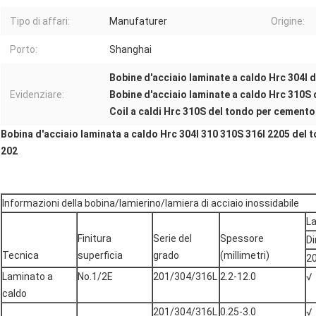
Tipo di affari:
Manufaturer
Origine:
Porto:
Shanghai
Bobine d'acciaio laminate a caldo Hrc 304l
Evidenziare:
Bobine d'acciaio laminate a caldo Hrc 310S
Coil a caldi Hrc 310S del tondo per cement
Bobina d'acciaio laminata a caldo Hrc 304l 310 310S 316l 2205 del
202
Informazioni della bobina/lamierino/lamiera di acciaio inossidabile
La
Finitura
Serie del
Spessore
Di
Tecnica
superficia
grado
(millimetri)
2
Laminato a
No.1/2E
201/304/316L
2.2-12.0
√
caldo
201/304/316L
0.25-3.0
√