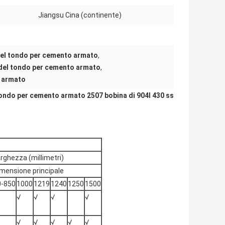
Jiangsu Cina (continente)
 del tondo per cemento armato
,
 del tondo per cemento armato
,
o armato
 tondo per cemento armato 2507 bobina di 904l 430 ss
rghezza (millimetri)
mensione principale
0-850
1000
1219
1240
1250
1500
√
√
√
√
√
√
√
√
√