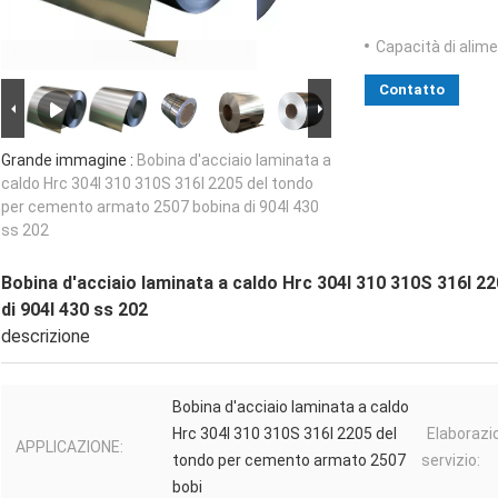
Capacità di alim
Contatto
Grande immagine :
Bobina d'acciaio laminata a
caldo Hrc 304l 310 310S 316l 2205 del tondo
per cemento armato 2507 bobina di 904l 430
ss 202
Bobina d'acciaio laminata a caldo Hrc 304l 310 310S 316l 
di 904l 430 ss 202
descrizione
Bobina d'acciaio laminata a caldo
Hrc 304l 310 310S 316l 2205 del
Elaborazi
APPLICAZIONE:
tondo per cemento armato 2507
servizio:
bobi