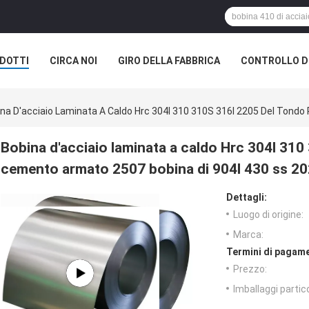
DOTTI
CIRCA NOI
GIRO DELLA FABBRICA
CONTROLLO DI
na D'acciaio Laminata A Caldo Hrc 304l 310 310S 316l 2205 Del Tondo
Bobina d'acciaio laminata a caldo Hrc 304l 310
cemento armato 2507 bobina di 904l 430 ss 20
Dettagli:
Luogo di origine:
Marca:
Termini di pagame
Prezzo:
Imballaggi partico