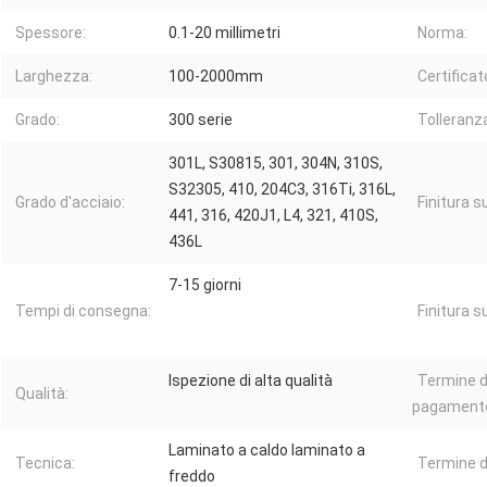
Spessore:
0.1-20 millimetri
Norma:
Larghezza:
100-2000mm
Certificat
Grado:
300 serie
Tolleranz
301L, S30815, 301, 304N, 310S,
S32305, 410, 204C3, 316Ti, 316L,
Grado d'acciaio:
Finitura s
441, 316, 420J1, L4, 321, 410S,
436L
7-15 giorni
Tempi di consegna:
Finitura s
Ispezione di alta qualità
Termine d
Qualità:
pagament
Laminato a caldo laminato a
Tecnica:
Termine di
freddo