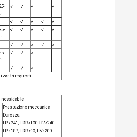
25-
√
√
√
√
0
√
√
√
√
√
25-
√
√
√
√
√
0
√
√
√
√
√
25-
√
√
√
0
√
√
√
vostri requisiti
inossidabile
Prestazione meccanica
Durezza
HB≤241, HRB≤100, HV≤240
HB≤187, HRB≤90, HV≤200