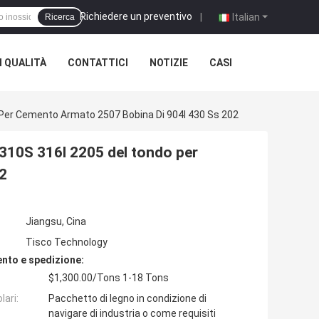
Richiedere un preventivo
|
Italian
Ricerca
 QUALITÀ
CONTATTICI
NOTIZIE
CASI
 Per Cemento Armato 2507 Bobina Di 904l 430 Ss 202
 310S 316l 2205 del tondo per
2
Jiangsu, Cina
Tisco Technology
nto e spedizione:
$1,300.00/Tons 1-18 Tons
lari:
Pacchetto di legno in condizione di
navigare di industria o come requisiti