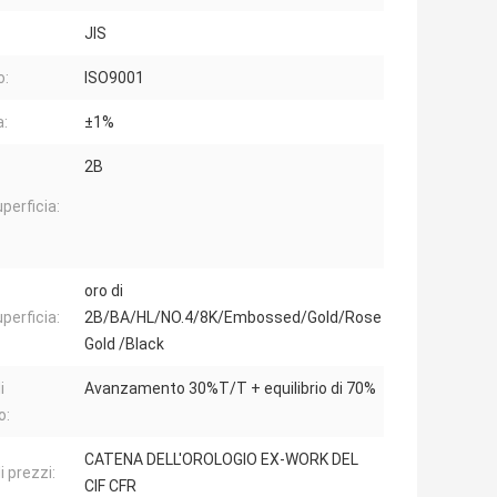
JIS
o:
ISO9001
a:
±1%
2B
uperficia:
oro di
uperficia:
2B/BA/HL/NO.4/8K/Embossed/Gold/Rose
Gold /Black
i
Avanzamento 30%T/T + equilibrio di 70%
o:
CATENA DELL'OROLOGIO EX-WORK DEL
 prezzi:
CIF CFR