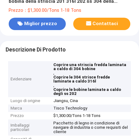
bobina della striscia 201 316l 202 ss 304 della
bobina di acciaio inossidabile
Prezzo：$1,300.00/Tons 1-18 Tons
Miglior prezzo
Contattaci
Descrizione Di Prodotto
Coprire una striscia fredda laminata
a caldo di 304 bobine
,
Coprire le 304 strisce fredde
Evidenziare
laminate a caldo 316l
,
Coprire le bobine laminate a caldo
degli ss 202
Luogo di origine
Jiangsu, Cina
Marca
Tisco Technology
Prezzo
$1,300.00/Tons 1-18 Tons
Pacchetto di legno in condizione di
Imballaggi
navigare di industria o come requisiti del
particolari
cliente