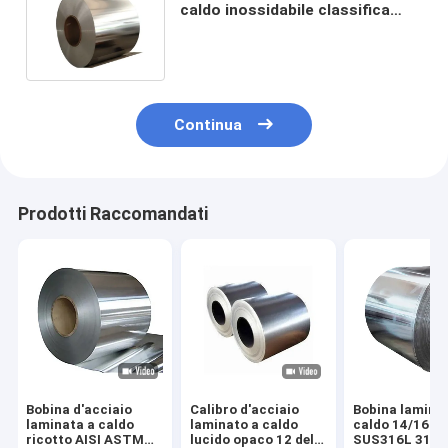
caldo inossidabile classifica
AISI JIS 304 410 430 5mm 8mm
Inox
Continua
Prodotti Raccomandati
Bobina d'acciaio
Calibro d'acciaio
Bobina lamina
laminata a caldo
laminato a caldo
caldo 14/16mm
ricotto AISI ASTM
lucido opaco 12 della
SUS316L 316T