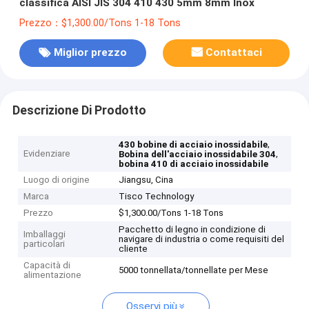
classifica AISI JIS 304 410 430 5mm 8mm Inox
Prezzo：$1,300.00/Tons 1-18 Tons
Miglior prezzo
Contattaci
Descrizione Di Prodotto
,
430 bobine di acciaio inossidabile
Evidenziare
,
Bobina dell'acciaio inossidabile 304
bobina 410 di acciaio inossidabile
Luogo di origine
Jiangsu, Cina
Marca
Tisco Technology
Prezzo
$1,300.00/Tons 1-18 Tons
Pacchetto di legno in condizione di
Imballaggi
navigare di industria o come requisiti del
particolari
cliente
Capacità di
5000 tonnellata/tonnellate per Mese
alimentazione
Osservi più