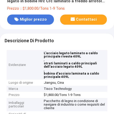
legato in bobine Hrc Crc laminato a freddo arrotola
l'acciaio inossidabile 409L
Prezzo：$1,800.00/Tons 1-9 Tons
Miglior prezzo
Contattaci
Descrizione Di Prodotto
L'acciaio legato laminato a caldo
principale riveste 409L
,
strati laminati a caldo principali
Evidenziare
dell'acciaio legato 409L
,
bobina d'acciaio laminata a caldo
principale 409L
Luogo di origine
Jiangsu, Cina
Marca
Tisco Technology
Prezzo
$1,800.00/Tons 1-9 Tons
Pacchetto di legno in condizione di
Imballaggi
navigare di industria o come requisiti del
particolari
cliente