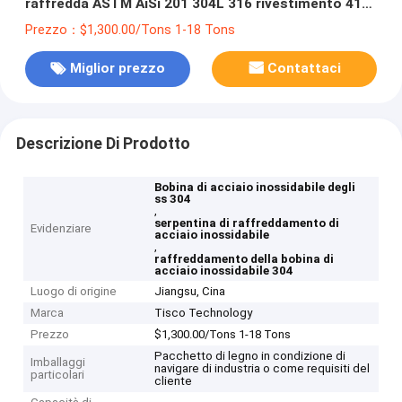
raffredda ASTM AiSi 201 304L 316 rivestimento 410
430 2B
Prezzo：$1,300.00/Tons 1-18 Tons
Miglior prezzo
Contattaci
Descrizione Di Prodotto
Bobina di acciaio inossidabile degli
ss 304
,
serpentina di raffreddamento di
Evidenziare
acciaio inossidabile
,
raffreddamento della bobina di
acciaio inossidabile 304
Luogo di origine
Jiangsu, Cina
Marca
Tisco Technology
Prezzo
$1,300.00/Tons 1-18 Tons
Pacchetto di legno in condizione di
Imballaggi
navigare di industria o come requisiti del
particolari
cliente