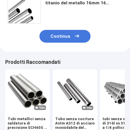
titanio del metallo 16mm 16
scambiatore di calore del tubo di
acciaio inossidabile del calibro 304
Continua
Prodotti Raccomandati
Tubi metallici senza
Tubo senza cuciture
tubi senza cuc
saldatura di
Astm A312 di acciaio
di 316l ss 316
precisione SCH40S 2
inossidabile del
a 1/4 pollici de