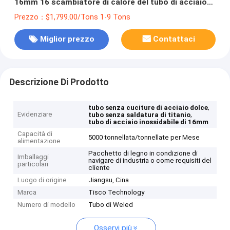
16mm 16 scambiatore di calore del tubo di acciaio
inossidabile del calibro 304
Prezzo：$1,799.00/Tons 1-9 Tons
Miglior prezzo
Contattaci
Descrizione Di Prodotto
,
tubo senza cuciture di acciaio dolce
Evidenziare
,
tubo senza saldatura di titanio
tubo di acciaio inossidabile di 16mm
Capacità di
5000 tonnellata/tonnellate per Mese
alimentazione
Pacchetto di legno in condizione di
Imballaggi
navigare di industria o come requisiti del
particolari
cliente
Luogo di origine
Jiangsu, Cina
Marca
Tisco Technology
Numero di modello
Tubo di Weled
Osservi più