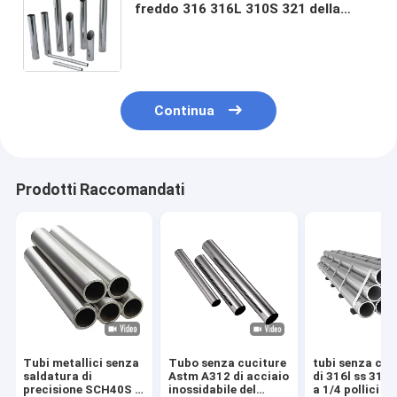
freddo 316 316L 310S 321 della
metropolitana 3/8" a 3/4 pollici
5/16" di acciaio inossidabile 5/8"
304
Continua
Prodotti Raccomandati
Tubi metallici senza
Tubo senza cuciture
tubi senza cuc
saldatura di
Astm A312 di acciaio
di 316l ss 316
precisione SCH40S 2
inossidabile del
a 1/4 pollici de