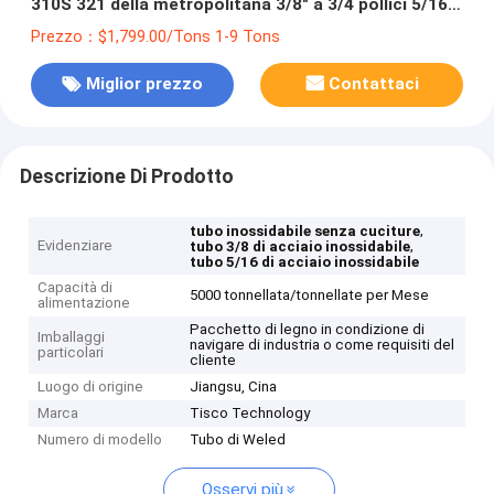
310S 321 della metropolitana 3/8" a 3/4 pollici 5/16"
di acciaio inossidabile 5/8" 304
Prezzo：$1,799.00/Tons 1-9 Tons
Miglior prezzo
Contattaci
Descrizione Di Prodotto
,
tubo inossidabile senza cuciture
Evidenziare
,
tubo 3/8 di acciaio inossidabile
tubo 5/16 di acciaio inossidabile
Capacità di
5000 tonnellata/tonnellate per Mese
alimentazione
Pacchetto di legno in condizione di
Imballaggi
navigare di industria o come requisiti del
particolari
cliente
Luogo di origine
Jiangsu, Cina
Marca
Tisco Technology
Numero di modello
Tubo di Weled
Osservi più