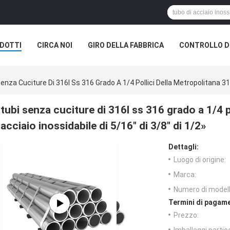
DOTTI
CIRCA NOI
GIRO DELLA FABBRICA
CONTROLLO DI
enza Cuciture Di 316l Ss 316 Grado A 1/4 Pollici Della Metropolitana 316
tubi senza cuciture di 316l ss 316 grado a 1/4 p
acciaio inossidabile di 5/16" di 3/8" di 1/2»
Dettagli:
Luogo di origine:
Marca:
Numero di modell
Termini di pagame
Prezzo: