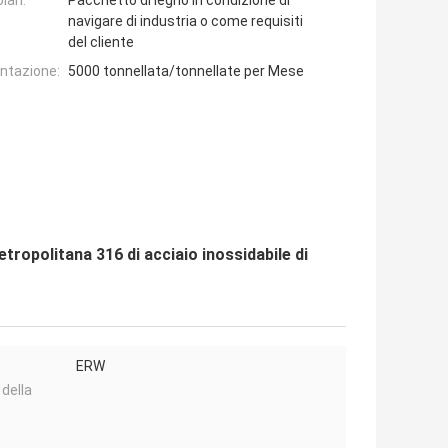
lari:
Pacchetto di legno in condizione di
navigare di industria o come requisiti
del cliente
entazione:
5000 tonnellata/tonnellate per Mese
etropolitana 316 di acciaio inossidabile di
ERW
 della