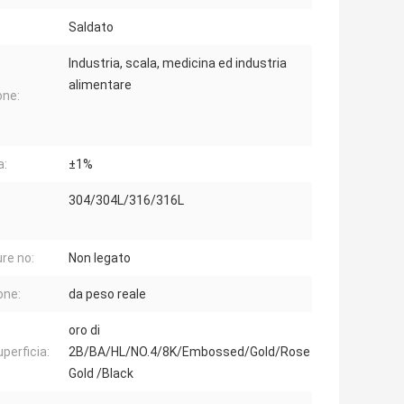
Saldato
Industria, scala, medicina ed industria
alimentare
one:
a:
±1%
304/304L/316/316L
re no:
Non legato
one:
da peso reale
oro di
uperficia:
2B/BA/HL/NO.4/8K/Embossed/Gold/Rose
Gold /Black