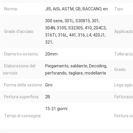
Norma:
JIS, AiSi, ASTM, GB, BACCANO, en
Tipo:
300 serie, 301L, S30815, 301,
304N, 310S, S32305, 410, 204C3,
Grado d'acciaio:
Applicazi
316Ti, 316L, 441, 316, L4, 420J1,
321,
Diametro esterno:
20mm
Tolleranz
Elaborazione del
Piegamento, saldante, Decoiling,
Grado:
servizio:
perforando, tagliare, modellante
Forma della sezione:
Giro
Lega oppu
Finitura superficia:
2B
Fatturazi
15-21 giorni
Tempi di consegna:
Finitura s