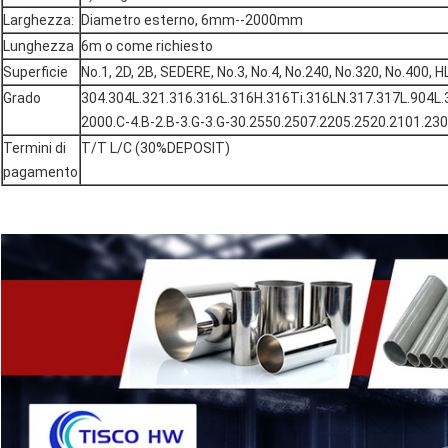
Larghezza:
Diametro esterno, 6mm--2000mm
Lunghezza
6m o come richiesto
Superficie
No.1, 2D, 2B, SEDERE, No.3, No.4, No.240, No.320, No.400, H
Grado
304.304L.321.316.316L.316H.316Ti.316LN.317.317L.904L.
2000.C-4.B-2.B-3.G-3.G-30.2550.2507.2205.2520.2101.23
Termini di
T/T L/C (30%DEPOSIT)
pagamento