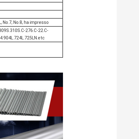
L, No.7, No.8, ha impresso
309S.310S.C-276.C-22.C-
04.904L.724L.725LN.etc