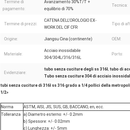
Termine di
Avanzamento 30%T/T +
Tecnica:
pagamento:
equilibrio di 70%
CATENA DELL'OROLOGIO EX-
Termine di prezzi:
Tipo di aff
WORK DEL CIF CFR
Origine:
Jiangsu Cina (continente)
OEM:
Acciaio inossidabile
Materiale:
Porto:
304/304L/316/316L
tubo senza cuciture degli ss 316l
,
tubo di ac
Evidenziare:
Tubo senza cuciture 304 di acciaio inossida
tubi senza cuciture di 316l ss 316 grado a 1/4 pollici della metropoli
1/2»
Norma
ASTM, AISI, JIS, SUS, GB, BACCANO, en, ecc.
Tolleranza
a) Diametro esterno: +/- 0.2mm
b) Spessore: +/- 0.02mm
c) Lunghezza: +/- 5mm