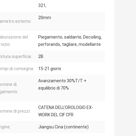
321,
20mm
iametro esterno:
laborazione del
Piegamento, saldante, Decoiling,
vizio:
perforando, tagliare, modellante
nitura superficia:
2B
empi di consegna:
15-21 giorni
Avanzamento 30%T/T +
ermine di
equilibrio di 70%
gamento:
CATENA DELL'OROLOGIO EX-
rmine di prezzi:
WORK DEL CIF CFR
igine:
Jiangsu Cina (continente)