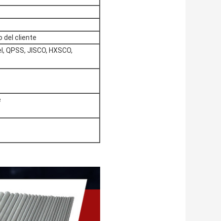
 del cliente
l, QPSS, JISCO, HXSCO,
e