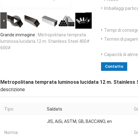
Imballaggi partico
Tempi di conseg
Grande immagine :
Metropolitana temprata
Termini di pagam
luminosa lucidata 12 m. Stainless Steel 400#
600#
Capacità di alim
Contatto
Metropolitana temprata luminosa lucidata 12 m. Stainless
descrizione
Tipo:
Saldato
G
JIS, AiSi, ASTM, GB, BACCANO, en
Norma:
Gr