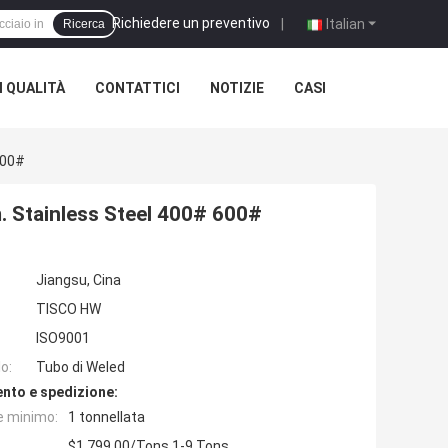
Richiedere un preventivo
|
Italian
Ricerca
 QUALITÀ
CONTATTICI
NOTIZIE
CASI
600#
. Stainless Steel 400# 600#
Jiangsu, Cina
TISCO HW
ISO9001
o:
Tubo di Weled
nto e spedizione:
e minimo:
1 tonnellata
$1,799.00/Tons 1-9 Tons