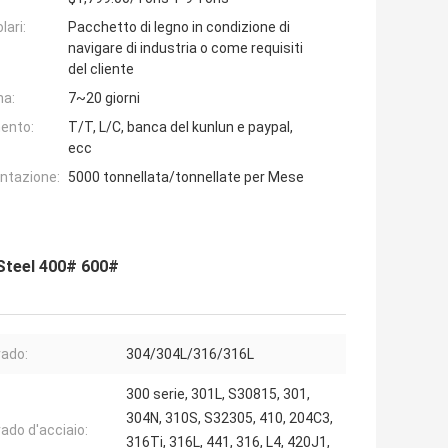
lari:
Pacchetto di legno in condizione di
navigare di industria o come requisiti
del cliente
na:
7~20 giorni
ento:
T/T, L/C, banca del kunlun e paypal,
ecc
entazione:
5000 tonnellata/tonnellate per Mese
 Steel 400# 600#
rado:
304/304L/316/316L
300 serie, 301L, S30815, 301,
304N, 310S, S32305, 410, 204C3,
ado d'acciaio:
316Ti, 316L, 441, 316, L4, 420J1,