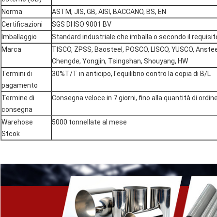
Norma
ASTM, JIS, GB, AISI, BACCANO, BS, EN
Certificazioni
SGS DI ISO 9001 BV
Imballaggio
Standard industriale che imballa o secondo il requisito
Marca
TISCO, ZPSS, Baosteel, POSCO, LISCO, YUSCO, Anstee
Chengde, Yongjin, Tsingshan, Shouyang, HW
Termini di
30%T/T in anticipo, l'equilibrio contro la copia di B/L
pagamento
Termine di
Consegna veloce in 7 giorni, fino alla quantità di ordin
consegna
Warehose
5000 tonnellate al mese
Stcok