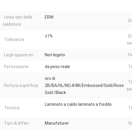
Linea tipo della
ERW
D
saldatura:
±1%
E
Tolleranza:
ser
Lega oppure no:
Non legato
Fi
Fatturazione:
da peso reale
T
oro di
T
Finitura superficia:
2B/BA/HL/NO.4/8K/Embossed/Gold/Rose
pa
Gold /Black
Laminato a caldo laminato a freddo
Tecnica:
Te
Tipo di affari:
Manufaturer
Or