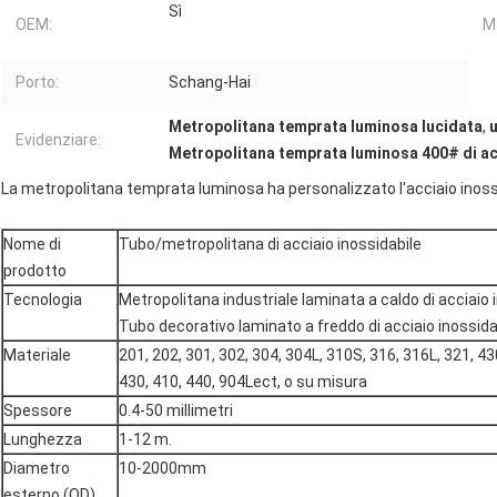
Sì
OEM:
Ma
Porto:
Schang-Hai
Metropolitana temprata luminosa lucidata
,
Evidenziare:
Metropolitana temprata luminosa 400# di ac
La metropolitana temprata luminosa ha personalizzato l'acciaio inos
Nome di
Tubo/metropolitana di acciaio inossidabile
prodotto
Tecnologia
Metropolitana industriale laminata a caldo di acciaio 
Tubo decorativo laminato a freddo di acciaio inossida
Materiale
201, 202, 301, 302, 304, 304L, 310S, 316, 316L, 321, 4
430, 410, 440, 904Lect, o su misura
Spessore
0.4-50 millimetri
Lunghezza
1-12 m.
Diametro
10-2000mm
esterno (OD)