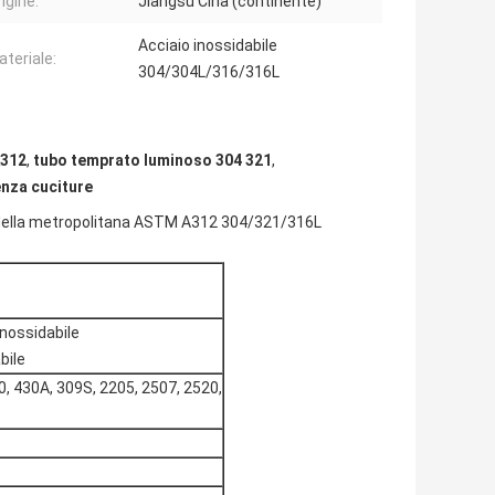
igine:
Jiangsu Cina (continente)
Acciaio inossidabile
teriale:
304/304L/316/316L
A312
,
tubo temprato luminoso 304 321
,
enza cuciture
le della metropolitana ASTM A312 304/321/316L
inossidabile
bile
30, 430A, 309S, 2205, 2507, 2520,