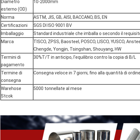
Diametro
10-2000mm
esterno (OD)
Norma
ASTM, JIS, GB, AISI, BACCANO, BS, EN
Certificazioni
SGS DI ISO 9001 BV
Imballaggio
Standard industriale che imballa o secondo il requisito
Marca
TISCO, ZPSS, Baosteel, POSCO, LISCO, YUSCO, Anstee
Chengde, Yongjin, Tsingshan, Shouyang, HW
Termini di
30%T/T in anticipo, l'equilibrio contro la copia di B/L
pagamento
Termine di
Consegna veloce in 7 giorni, fino alla quantità di ordin
consegna
Warehose
5000 tonnellate al mese
Stcok