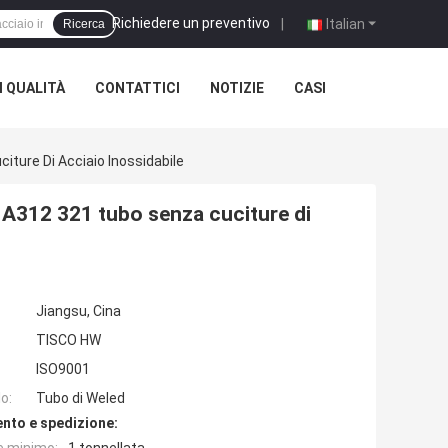
Richiedere un preventivo
|
Italian
Ricerca
 QUALITÀ
CONTATTICI
NOTIZIE
CASI
ure Di Acciaio Inossidabile
A312 321 tubo senza cuciture di
Jiangsu, Cina
TISCO HW
ISO9001
o:
Tubo di Weled
nto e spedizione: