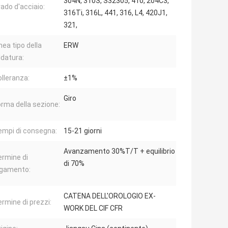
304N, 310S, S32305, 410, 204C3,
ado d'acciaio:
316Ti, 316L, 441, 316, L4, 420J1,
321,
nea tipo della
ERW
ldatura:
lleranza:
±1%
Giro
orma della sezione:
empi di consegna:
15-21 giorni
Avanzamento 30%T/T + equilibrio
ermine di
di 70%
gamento:
CATENA DELL'OROLOGIO EX-
rmine di prezzi:
WORK DEL CIF CFR