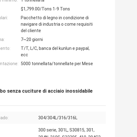
e minimo:
1 tonnellata
$1,799.00/Tons 1-9 Tons
lari:
Pacchetto di legno in condizione di
navigare di industria o come requisiti
del cliente
na:
7~20 giorni
ento:
T/T, L/C, banca del kunlun e paypal,
ecc
entazione:
5000 tonnellata/tonnellate per Mese
 senza cuciture di acciaio inossidabile
rado:
304/304L/316/316L
300 serie, 301L, S30815, 301,