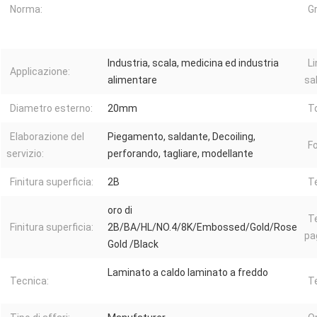
Norma:
Gr
Industria, scala, medicina ed industria
Li
Applicazione:
alimentare
sa
Diametro esterno:
20mm
To
Elaborazione del
Piegamento, saldante, Decoiling,
F
servizio:
perforando, tagliare, modellante
Finitura superficia:
2B
T
oro di
T
Finitura superficia:
2B/BA/HL/NO.4/8K/Embossed/Gold/Rose
pa
Gold /Black
Laminato a caldo laminato a freddo
Tecnica:
Te