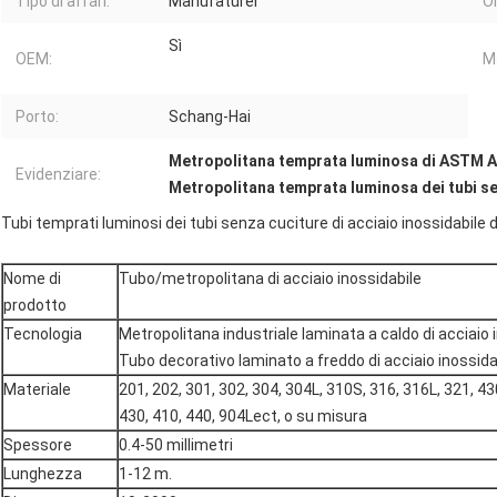
Tipo di affari:
Manufaturer
Or
Sì
OEM:
Ma
Porto:
Schang-Hai
Metropolitana temprata luminosa di ASTM 
Evidenziare:
Metropolitana temprata luminosa dei tubi s
Tubi temprati luminosi dei tubi senza cuciture di acciaio inossidabi
Nome di
Tubo/metropolitana di acciaio inossidabile
prodotto
Tecnologia
Metropolitana industriale laminata a caldo di acciaio 
Tubo decorativo laminato a freddo di acciaio inossida
Materiale
201, 202, 301, 302, 304, 304L, 310S, 316, 316L, 321, 4
430, 410, 440, 904Lect, o su misura
Spessore
0.4-50 millimetri
Lunghezza
1-12 m.