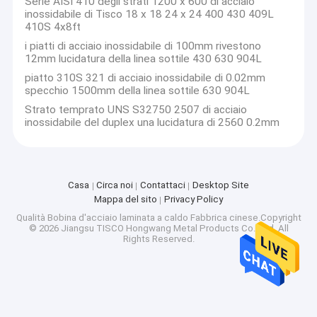
Serie AISI 410 degli strati 1200 x 600 di acciaio
inossidabile di Tisco 18 x 18 24 x 24 400 430 409L
410S 4x8ft
i piatti di acciaio inossidabile di 100mm rivestono
12mm lucidatura della linea sottile 430 630 904L
piatto 310S 321 di acciaio inossidabile di 0.02mm
specchio 1500mm della linea sottile 630 904L
Strato temprato UNS S32750 2507 di acciaio
inossidabile del duplex una lucidatura di 2560 0.2mm
Casa
Circa noi
Contattaci
Desktop Site
Mappa del sito
Privacy Policy
Qualità
Bobina d'acciaio laminata a caldo
Fabbrica cinese.Copyright
© 2026 Jiangsu TISCO Hongwang Metal Products Co., Ltd. All
Rights Reserved.