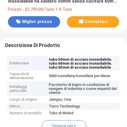
inossidabile ha saldato 50mm senza cuciture 60mm
65mm 201 202 304L 316L
Prezzo：$1,799.00/Tons 1-9 Tons
Miglior prezzo
Contattaci
Descrizione Di Prodotto
,
tubo 50mm di acciaio inossidabile
Evidenziare
,
tubo 60mm di acciaio inossidabile
tubo 65mm di acciaio inossidabile
Capacità di
5000 tonnellata/tonnellate per Mese
alimentazione
Pacchetto di legno in condizione di
Imballaggi
navigare di industria o come requisiti del
particolari
cliente
Luogo di origine
Jiangsu, Cina
Marca
Tisco Technology
Numero di modello
Tubo di Weled
Osservi più